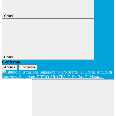
Chiudi
Chiudi
Conferma
Annulla
Conferma
Istituto di
Istruzione Superiore
PIERO SRAFFA
P. Sraffa - F. Marazzi