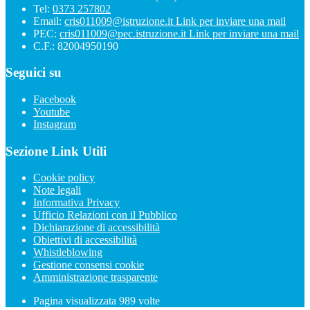
Tel:
0373 257802
Email:
cris011009@istruzione.it
Link per inviare una mail
PEC:
cris011009@pec.istruzione.it
Link per inviare una mail
C.F.: 82004950190
Seguici su
Facebook
Youtube
Instagram
Sezione Link Utili
Cookie policy
Note legali
Informativa Privacy
Ufficio Relazioni con il Pubblico
Dichiarazione di accessibilità
Obiettivi di accessibilità
Whistleblowing
Gestione consensi cookie
Amministrazione trasparente
Pagina visualizzata
989
volte