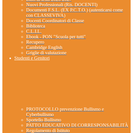
Nuovi Professionali (Ris. DOCENTI)
Documenti F.S.L. (EX P.C.T.O.) (autenticarsi come
con CLASSEVIVA)
Docenti Coordinatori di Classe
Biblioteca
C.L.I.L.
Ebook - PON "Scuola per tutti"
Recupero
Cambridge English
Griglie di valutazione
Studenti e Genitori
PROTOCOLLO prevenzione Bullismo e
Cyberbullismo
Sportello Bullismo
PATTO EDUCATIVO DI CORRESPONSABILITÀ
Regolamento di Istituto