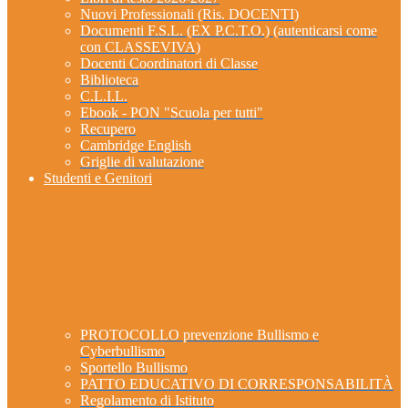
Nuovi Professionali (Ris. DOCENTI)
Documenti F.S.L. (EX P.C.T.O.) (autenticarsi come
con CLASSEVIVA)
Docenti Coordinatori di Classe
Biblioteca
C.L.I.L.
Ebook - PON "Scuola per tutti"
Recupero
Cambridge English
Griglie di valutazione
Studenti e Genitori
PROTOCOLLO prevenzione Bullismo e
Cyberbullismo
Sportello Bullismo
PATTO EDUCATIVO DI CORRESPONSABILITÀ
Regolamento di Istituto