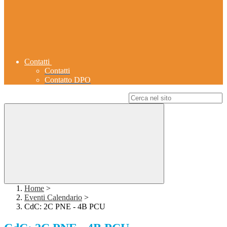
Contatti
Contatti
Contatto DPO
Campo di ricerca per le pagine del sito
Home
>
Eventi Calendario
>
CdC: 2C PNE - 4B PCU