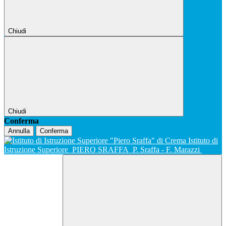
Chiudi
Chiudi
Conferma
Annulla
Conferma
Istituto di
Istruzione Superiore
PIERO SRAFFA
P. Sraffa - F. Marazzi