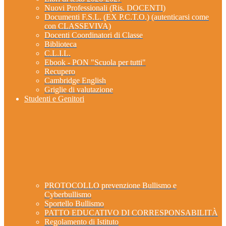
Nuovi Professionali (Ris. DOCENTI)
Documenti F.S.L. (EX P.C.T.O.) (autenticarsi come
con CLASSEVIVA)
Docenti Coordinatori di Classe
Biblioteca
C.L.I.L.
Ebook - PON "Scuola per tutti"
Recupero
Cambridge English
Griglie di valutazione
Studenti e Genitori
PROTOCOLLO prevenzione Bullismo e
Cyberbullismo
Sportello Bullismo
PATTO EDUCATIVO DI CORRESPONSABILITÀ
Regolamento di Istituto