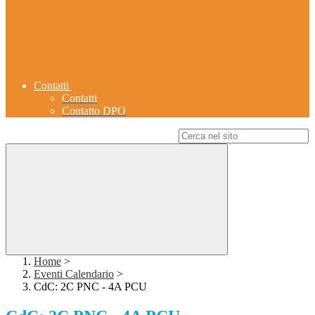
Contatti
Contatti
Contatto DPO
Campo di ricerca per le pagine del sito
Home
>
Eventi Calendario
>
CdC: 2C PNC - 4A PCU