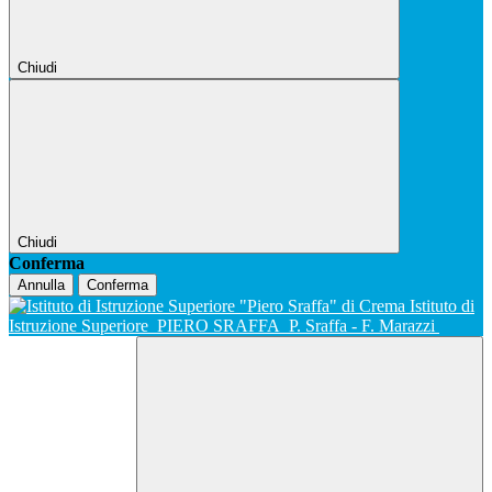
Chiudi
Chiudi
Conferma
Annulla
Conferma
Istituto di
Istruzione Superiore
PIERO SRAFFA
P. Sraffa - F. Marazzi