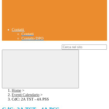
Contatti
Contatti
Contatto DPO
Campo di ricerca per le pagine del sito
Home
>
Eventi Calendario
>
CdC: 2A TST - 4A PSS