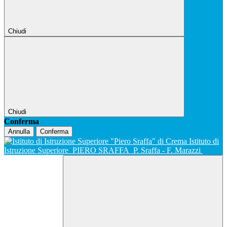
Chiudi
Chiudi
Conferma
Annulla
Conferma
Istituto di
Istruzione Superiore
PIERO SRAFFA
P. Sraffa - F. Marazzi