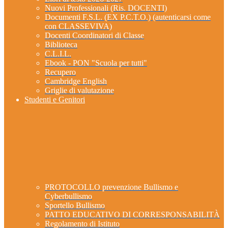
Nuovi Professionali (Ris. DOCENTI)
Documenti F.S.L. (EX P.C.T.O.) (autenticarsi come
con CLASSEVIVA)
Docenti Coordinatori di Classe
Biblioteca
C.L.I.L.
Ebook - PON "Scuola per tutti"
Recupero
Cambridge English
Griglie di valutazione
Studenti e Genitori
PROTOCOLLO prevenzione Bullismo e
Cyberbullismo
Sportello Bullismo
PATTO EDUCATIVO DI CORRESPONSABILITÀ
Regolamento di Istituto