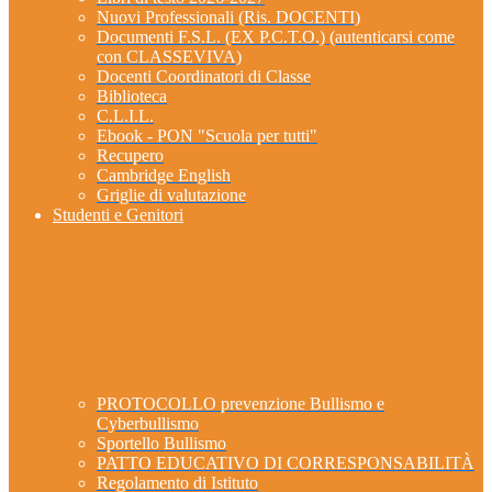
Nuovi Professionali (Ris. DOCENTI)
Documenti F.S.L. (EX P.C.T.O.) (autenticarsi come
con CLASSEVIVA)
Docenti Coordinatori di Classe
Biblioteca
C.L.I.L.
Ebook - PON "Scuola per tutti"
Recupero
Cambridge English
Griglie di valutazione
Studenti e Genitori
PROTOCOLLO prevenzione Bullismo e
Cyberbullismo
Sportello Bullismo
PATTO EDUCATIVO DI CORRESPONSABILITÀ
Regolamento di Istituto