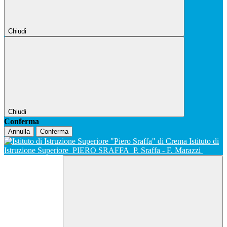
Chiudi
Chiudi
Conferma
Annulla
Conferma
Istituto di
Istruzione Superiore
PIERO SRAFFA
P. Sraffa - F. Marazzi