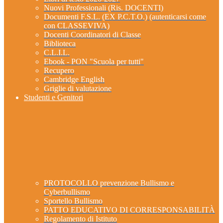
Nuovi Professionali (Ris. DOCENTI)
Documenti F.S.L. (EX P.C.T.O.) (autenticarsi come
con CLASSEVIVA)
Docenti Coordinatori di Classe
Biblioteca
C.L.I.L.
Ebook - PON "Scuola per tutti"
Recupero
Cambridge English
Griglie di valutazione
Studenti e Genitori
PROTOCOLLO prevenzione Bullismo e
Cyberbullismo
Sportello Bullismo
PATTO EDUCATIVO DI CORRESPONSABILITÀ
Regolamento di Istituto