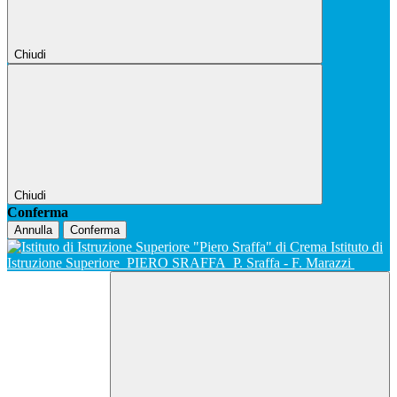
Chiudi
Chiudi
Conferma
Annulla
Conferma
Istituto di
Istruzione Superiore
PIERO SRAFFA
P. Sraffa - F. Marazzi