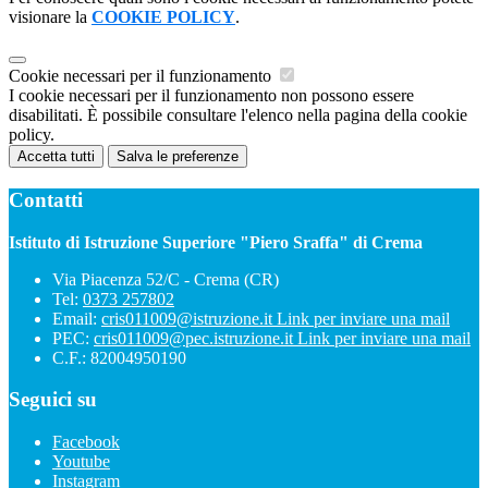
visionare la
COOKIE POLICY
.
Cookie necessari per il funzionamento
I cookie necessari per il funzionamento non possono essere
disabilitati. È possibile consultare l'elenco nella pagina della cookie
policy.
Accetta tutti
Salva le preferenze
Contatti
Istituto di Istruzione Superiore "Piero Sraffa" di Crema
Via Piacenza 52/C - Crema (CR)
Tel:
0373 257802
Email:
cris011009@istruzione.it
Link per inviare una mail
PEC:
cris011009@pec.istruzione.it
Link per inviare una mail
C.F.: 82004950190
Seguici su
Facebook
Youtube
Instagram