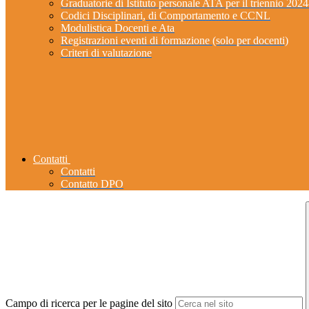
Graduatorie di Istituto personale ATA per il triennio 202
Codici Disciplinari, di Comportamento e CCNL
Modulistica Docenti e Ata
Registrazioni eventi di formazione (solo per docenti)
Criteri di valutazione
Contatti
Contatti
Contatto DPO
Campo di ricerca per le pagine del sito