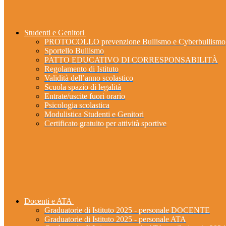
Studenti e Genitori
PROTOCOLLO prevenzione Bullismo e Cyberbullismo
Sportello Bullismo
PATTO EDUCATIVO DI CORRESPONSABILITÀ
Regolamento di Istituto
Validità dell’anno scolastico
Scuola spazio di legalità
Entrate/uscite fuori orario
Psicologia scolastica
Modulistica Studenti e Genitori
Certificato gratuito per attività sportive
Docenti e ATA
Graduatorie di Istituto 2025 - personale DOCENTE
Graduatorie di Istituto 2025 - personale ATA