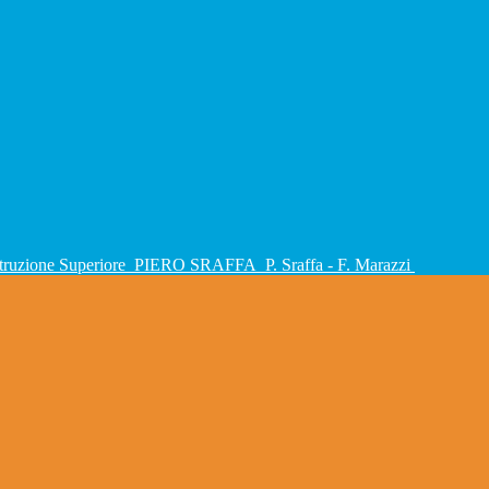
Istruzione Superiore
PIERO SRAFFA
P. Sraffa - F. Marazzi