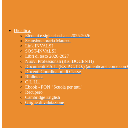
Didattica
Elenchi e sigle classi a.s. 2025-2026
Scansione oraria Marazzi
Link INVALSI
SOST-INVALSI
Libri di testo 2026-2027
Nuovi Professionali (Ris. DOCENTI)
Documenti F.S.L. (EX P.C.T.O.) (autenticarsi come 
Docenti Coordinatori di Classe
Biblioteca
C.L.I.L.
Ebook - PON "Scuola per tutti"
Recupero
Cambridge English
Griglie di valutazione