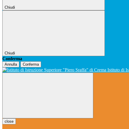
Chiudi
Chiudi
Conferma
Annulla
Conferma
Istituto di 
close