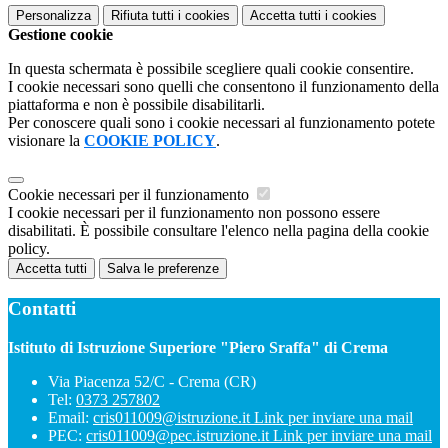
Personalizza
Rifiuta tutti
i cookies
Accetta tutti
i cookies
Gestione cookie
In questa schermata è possibile scegliere quali cookie consentire.
I cookie necessari sono quelli che consentono il funzionamento della
piattaforma e non è possibile disabilitarli.
Per conoscere quali sono i cookie necessari al funzionamento potete
visionare la
COOKIE POLICY
.
Cookie necessari per il funzionamento
I cookie necessari per il funzionamento non possono essere
disabilitati. È possibile consultare l'elenco nella pagina della cookie
policy.
Accetta tutti
Salva le preferenze
Contatti
Istituto di Istruzione Superiore "Piero Sraffa" di Crema
Via Piacenza 52/C - Crema (CR)
Tel:
0373 257802
Email:
cris011009@istruzione.it
Link per inviare una mail
PEC:
cris011009@pec.istruzione.it
Link per inviare una mail