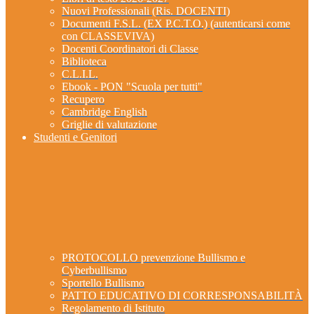
Nuovi Professionali (Ris. DOCENTI)
Documenti F.S.L. (EX P.C.T.O.) (autenticarsi come
con CLASSEVIVA)
Docenti Coordinatori di Classe
Biblioteca
C.L.I.L.
Ebook - PON "Scuola per tutti"
Recupero
Cambridge English
Griglie di valutazione
Studenti e Genitori
PROTOCOLLO prevenzione Bullismo e
Cyberbullismo
Sportello Bullismo
PATTO EDUCATIVO DI CORRESPONSABILITÀ
Regolamento di Istituto