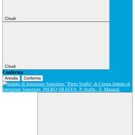
Chiudi
Chiudi
Conferma
Annulla
Conferma
Istituto di
Istruzione Superiore
PIERO SRAFFA
P. Sraffa - F. Marazzi