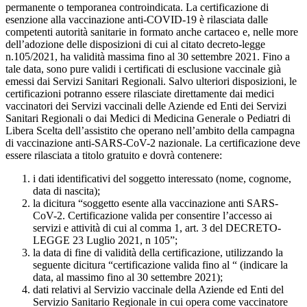
permanente o temporanea controindicata. La certificazione di
esenzione alla vaccinazione anti-COVID-19 è rilasciata dalle
competenti autorità sanitarie in formato anche cartaceo e, nelle more
dell’adozione delle disposizioni di cui al citato decreto-legge
n.105/2021, ha validità massima fino al 30 settembre 2021. Fino a
tale data, sono pure validi i certificati di esclusione vaccinale già
emessi dai Servizi Sanitari Regionali. Salvo ulteriori disposizioni, le
certificazioni potranno essere rilasciate direttamente dai medici
vaccinatori dei Servizi vaccinali delle Aziende ed Enti dei Servizi
Sanitari Regionali o dai Medici di Medicina Generale o Pediatri di
Libera Scelta dell’assistito che operano nell’ambito della campagna
di vaccinazione anti-SARS-CoV-2 nazionale. La certificazione deve
essere rilasciata a titolo gratuito e dovrà contenere:
i dati identificativi del soggetto interessato (nome, cognome,
data di nascita);
la dicitura “soggetto esente alla vaccinazione anti SARS-
CoV-2. Certificazione valida per consentire l’accesso ai
servizi e attività di cui al comma 1, art. 3 del DECRETO-
LEGGE 23 Luglio 2021, n 105”;
la data di fine di validità della certificazione, utilizzando la
seguente dicitura “certificazione valida fino al “ (indicare la
data, al massimo fino al 30 settembre 2021);
dati relativi al Servizio vaccinale della Aziende ed Enti del
Servizio Sanitario Regionale in cui opera come vaccinatore