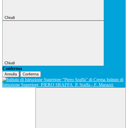
Chiudi
Chiudi
Conferma
Annulla
Conferma
Istituto di
Istruzione Superiore
PIERO SRAFFA
P. Sraffa - F. Marazzi