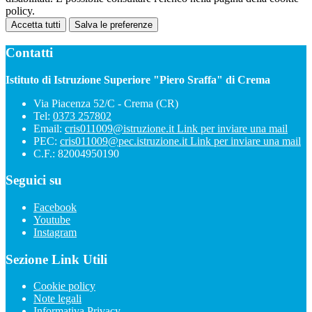
policy.
Accetta tutti
Salva le preferenze
Contatti
Istituto di Istruzione Superiore "Piero Sraffa" di Crema
Via Piacenza 52/C - Crema (CR)
Tel:
0373 257802
Email:
cris011009@istruzione.it
Link per inviare una mail
PEC:
cris011009@pec.istruzione.it
Link per inviare una mail
C.F.: 82004950190
Seguici su
Facebook
Youtube
Instagram
Sezione Link Utili
Cookie policy
Note legali
Informativa Privacy