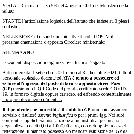
VISTA la Circolare n. 35309 del 4 agosto 2021 del Ministero della
salute;
STANTE l’articolazione logistica dell’istituto che insiste su 3 plessi
scolastici;
NELLE MORE di disposizioni attuative di cui al DPCM di
prossima emanazione e apposita Circolare ministeriale;
SI EMANANO
le seguenti disposizioni organizzative di cui all’oggetto.
A decorrere dal 1 settembre 2021 e fino al 31 dicembre 2021, tutto il
personale scolastico docente ed ATA
è tenuto a possedere ed
esibire all’ingresso del posto di lavoro apposito Green Pass
(GP)
mostrando il QR Code del proprio certificato verde COVID-
19, in formato digitale oppure cartaceo, ed esibendo contestualmente
il proprio documento d’identità.
Il dipendente che non esibirà il suddetto GP
non potrà assumere
servizio e risulterà
assente ingiustificato
per i primi 4gg. Nei suoi
confronti si applicherà una sanzione amministrativa pecuniaria
depenalizzata da 400,00 a 1.000,00 euro, con raddoppio in caso di
reiterazione. Il mancato possesso e/o mancata esibizione del GP da