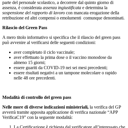
parte del personale scolastico, a decorrere dal quinto giorno di
assenza, è considerata
assenza ingiustificata
e determina la
sospensione
del rapporto di lavoro
con mancata erogazione della
retribuzione ed altri compensi o emolumenti comunque denominati.
Rilascio del Green Pass
A mero titolo informativo si specifica che il rilascio del green pass
può avvenire al verificarsi delle seguenti condizioni:
aver completato il ciclo vaccinale;
aver effettuato la prima dose o il vaccino monodose da
almeno 15 giorni;
essere guariti da COVID-19 nei sei mesi precedenti;
essere risultati negativi a un tampone molecolare o rapido
nelle 48 ore precedenti.
Modalità
di controllo del green pass
Nelle more di diverse indicazioni ministeriali,
la verifica del GP
avverrà tramite apposita applicazione di verifica nazionale “APP
VerificaC19” con la seguente modalità:
La Certificazione è richiesta dal verificatore all’interessato che