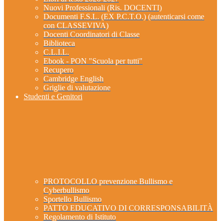
Nuovi Professionali (Ris. DOCENTI)
Documenti F.S.L. (EX P.C.T.O.) (autenticarsi come
con CLASSEVIVA)
Docenti Coordinatori di Classe
Biblioteca
C.L.I.L.
Ebook - PON "Scuola per tutti"
Recupero
Cambridge English
Griglie di valutazione
Studenti e Genitori
PROTOCOLLO prevenzione Bullismo e
Cyberbullismo
Sportello Bullismo
PATTO EDUCATIVO DI CORRESPONSABILITÀ
Regolamento di Istituto