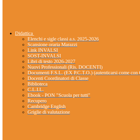
Didattica
Elenchi e sigle classi a.s. 2025-2026
Scansione oraria Marazzi
Link INVALSI
SOST-INVALSI
Libri di testo 2026-2027
Nuovi Professionali (Ris. DOCENTI)
Documenti F.S.L. (EX P.C.T.O.) (autenticarsi come 
Docenti Coordinatori di Classe
Biblioteca
C.L.I.L.
Ebook - PON "Scuola per tutti"
Recupero
Cambridge English
Griglie di valutazione