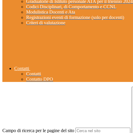
Graduatorie di Istituto personale ATA per il triennio 202
Codici Disciplinari, di Comportamento e CCNL
Modulistica Docenti e Ata
Registrazioni eventi di formazione (solo per docenti)
Criteri di valutazione
Contatti
Contatti
Contatto DPO
Campo di ricerca per le pagine del sito