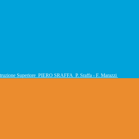
Istruzione Superiore
PIERO SRAFFA
P. Sraffa - F. Marazzi