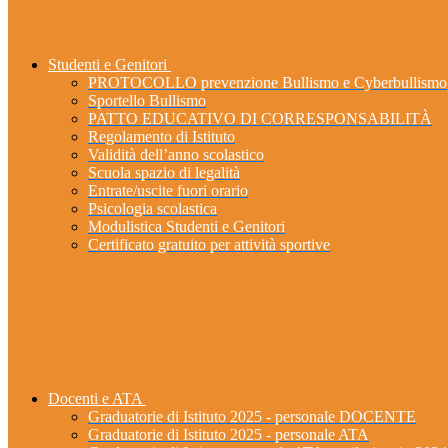
Studenti e Genitori
PROTOCOLLO prevenzione Bullismo e Cyberbullismo
Sportello Bullismo
PATTO EDUCATIVO DI CORRESPONSABILITÀ
Regolamento di Istituto
Validità dell’anno scolastico
Scuola spazio di legalità
Entrate/uscite fuori orario
Psicologia scolastica
Modulistica Studenti e Genitori
Certificato gratuito per attività sportive
Docenti e ATA
Graduatorie di Istituto 2025 - personale DOCENTE
Graduatorie di Istituto 2025 - personale ATA