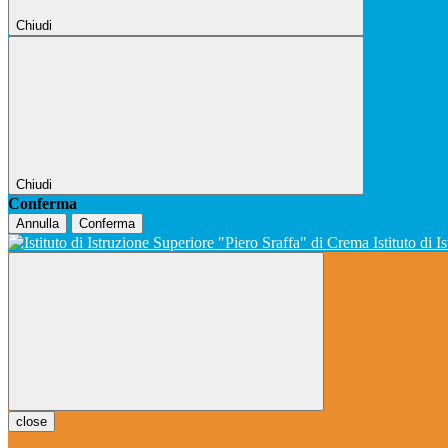
Chiudi
Chiudi
Conferma
Annulla
Conferma
Istituto di 
close