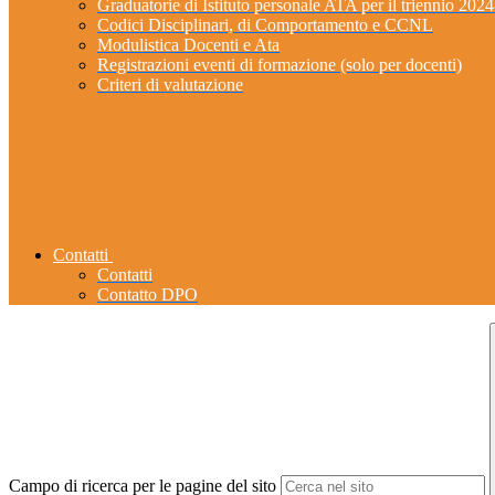
Graduatorie di Istituto personale ATA per il triennio 202
Codici Disciplinari, di Comportamento e CCNL
Modulistica Docenti e Ata
Registrazioni eventi di formazione (solo per docenti)
Criteri di valutazione
Contatti
Contatti
Contatto DPO
Campo di ricerca per le pagine del sito