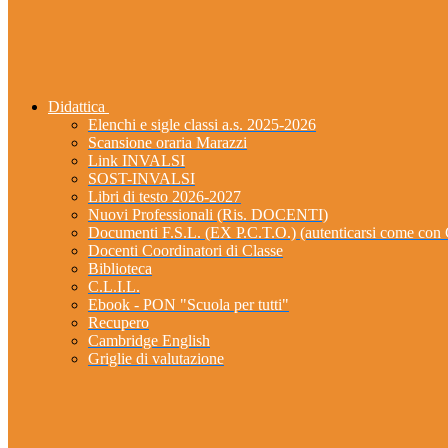
Didattica
Elenchi e sigle classi a.s. 2025-2026
Scansione oraria Marazzi
Link INVALSI
SOST-INVALSI
Libri di testo 2026-2027
Nuovi Professionali (Ris. DOCENTI)
Documenti F.S.L. (EX P.C.T.O.) (autenticarsi come 
Docenti Coordinatori di Classe
Biblioteca
C.L.I.L.
Ebook - PON "Scuola per tutti"
Recupero
Cambridge English
Griglie di valutazione