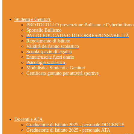
Studenti e Genitori
PROTOCOLLO prevenzione Bullismo e Cyberbullismo
Sportello Bullismo
PATTO EDUCATIVO DI CORRESPONSABILITÀ
Regolamento di Istituto
Validità dell’anno scolastico
Scuola spazio di legalità
Entrate/uscite fuori orario
Psicologia scolastica
Modulistica Studenti e Genitori
Certificato gratuito per attività sportive
Docenti e ATA
Graduatorie di Istituto 2025 - personale DOCENTE
Graduatorie di Istituto 2025 - personale ATA