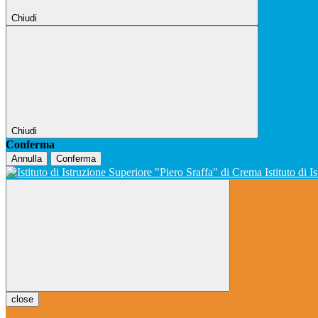
Chiudi
Chiudi
Conferma
Annulla
Conferma
Istituto di 
close