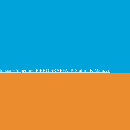
Istruzione Superiore
PIERO SRAFFA
P. Sraffa - F. Marazzi