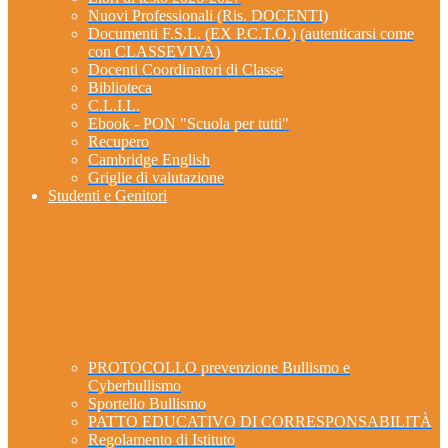
Nuovi Professionali (Ris. DOCENTI)
Documenti F.S.L. (EX P.C.T.O.) (autenticarsi come
con CLASSEVIVA)
Docenti Coordinatori di Classe
Biblioteca
C.L.I.L.
Ebook - PON "Scuola per tutti"
Recupero
Cambridge English
Griglie di valutazione
Studenti e Genitori
PROTOCOLLO prevenzione Bullismo e
Cyberbullismo
Sportello Bullismo
PATTO EDUCATIVO DI CORRESPONSABILITÀ
Regolamento di Istituto