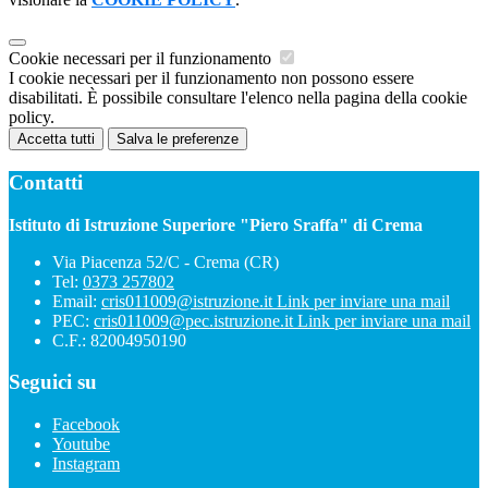
Cookie necessari per il funzionamento
I cookie necessari per il funzionamento non possono essere
disabilitati. È possibile consultare l'elenco nella pagina della cookie
policy.
Accetta tutti
Salva le preferenze
Contatti
Istituto di Istruzione Superiore "Piero Sraffa" di Crema
Via Piacenza 52/C - Crema (CR)
Tel:
0373 257802
Email:
cris011009@istruzione.it
Link per inviare una mail
PEC:
cris011009@pec.istruzione.it
Link per inviare una mail
C.F.: 82004950190
Seguici su
Facebook
Youtube
Instagram