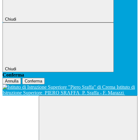
Chiudi
Chiudi
Conferma
Annulla
Conferma
Istituto di
Istruzione Superiore
PIERO SRAFFA
P. Sraffa - F. Marazzi