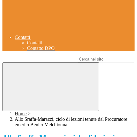
Contatti
Contatti
Contatto DPO
Campo di ricerca per le pagine del sito
Home
>
Allo Sraffa-Marazzi, ciclo di lezioni tenute dal Procuratore
emerito Benito Melchionna