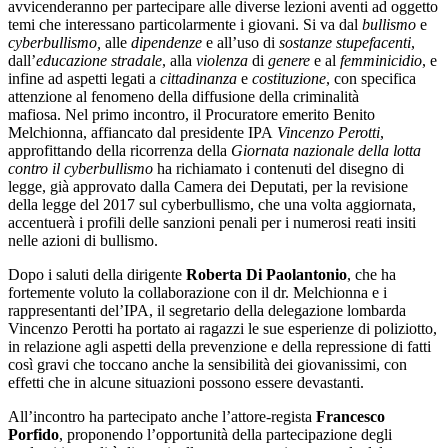
avvicenderanno per partecipare alle diverse lezioni aventi ad oggetto
temi che interessano particolarmente i giovani. Si va dal
b
ullismo
e
c
yberbullismo
,
alle
dipendenze
e all’uso di
sostanze stupefacenti
,
dall’
educazione stradale
, alla
violenza
di
genere
e al
femminicidio
, e
infine ad aspetti legati a
c
ittadinanza
e
c
ostituzione
, con specifica
attenzione al fenomeno della diffusione della criminalità
mafiosa. Nel primo incontro, il Procuratore emerito Benito
Melchionna, affiancato dal presidente IPA
Vincenzo Perotti
,
approfittando della ricorrenza della
Giornata nazionale dell
a
lotta
contro il cyberbullismo
ha richiamato i contenuti del disegno di
legge, già approvato dalla Camera dei Deputati, per la revisione
della legge del 2017 sul cyberbullismo, che una volta aggiornata,
accentuerà i profili delle sanzioni penali per i numerosi reati insiti
nelle azioni di bullismo.
Dopo i saluti della dirigente
Roberta Di Paolantonio
, che ha
fortemente voluto la collaborazione con il dr. Melchionna e i
rappresentanti del’IPA, il segretario della delegazione lombarda
Vincenzo Perotti ha portato ai ragazzi le sue esperienze di poliziotto,
in relazione agli aspetti della prevenzione e della repressione di fatti
così gravi che toccano anche la sensibilità dei giovanissimi, con
effetti che in alcune situazioni possono essere devastanti.
All’incontro ha partecipato anche l’attore-regista
Francesco
Porfido
, proponendo l’opportunità della partecipazione degli