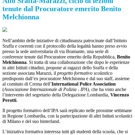
Allo Sraffa-Marazzi, ciclo di lezioni
tenute dal Procuratore emerito Benito
Melchionna
Nell’ambito delle iniziative di cittadinanza patrocinate dall’Istituto
Sraffa e coerenti con il protocollo della legalità hanno preso avvio
presso la sede universitaria di via Bramante, una serie di
conferenze tenute dal Procuratore emerito della Repubblica,
Benito
Melchionna
.
Si tratta di una collaborazione che dopo le esperienze
in altri Istituti cittadini, propone ai ragazzi dello Sraffa e della
sezione associata Marazzi, il
p
rogetto form
ativo scolastico
predisposto dall’ex procuratore Melchionna e dal suo staff, assieme
al comitato di Crema dell’
International Police Association
(
Associazione Internazionale di Polizia
- IPA
), che ha visto anche
l’intervento del segretario della Delegazione Lombardia,
Vincenzo
Perotti
.
Il progetto formativo dell’IPA sarà replicato nelle prossime settimane
in Regione Lombardia, con la partecipazione di altri Istituti scolastici
di Milano e del suo hinterland.
L’iniziativa formativa interessa tutti gli studenti della scuola, che si