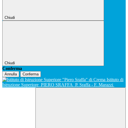
Chiudi
Chiudi
Conferma
Annulla
Conferma
Istituto di
Istruzione Superiore
PIERO SRAFFA
P. Sraffa - F. Marazzi