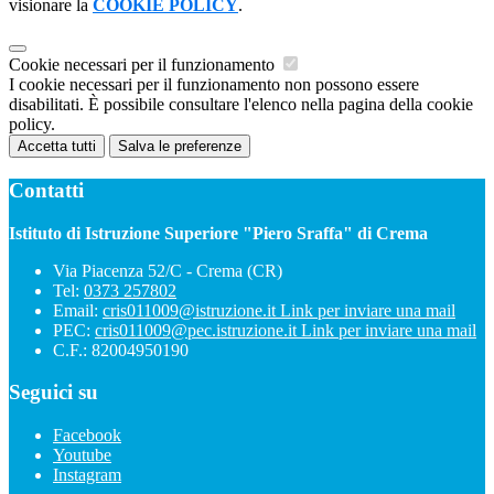
visionare la
COOKIE POLICY
.
Cookie necessari per il funzionamento
I cookie necessari per il funzionamento non possono essere
disabilitati. È possibile consultare l'elenco nella pagina della cookie
policy.
Accetta tutti
Salva le preferenze
Contatti
Istituto di Istruzione Superiore "Piero Sraffa" di Crema
Via Piacenza 52/C - Crema (CR)
Tel:
0373 257802
Email:
cris011009@istruzione.it
Link per inviare una mail
PEC:
cris011009@pec.istruzione.it
Link per inviare una mail
C.F.: 82004950190
Seguici su
Facebook
Youtube
Instagram