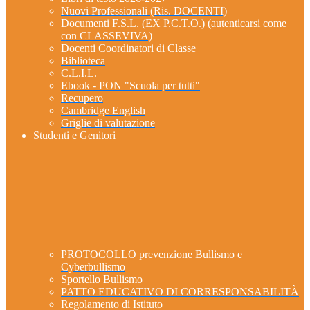
Nuovi Professionali (Ris. DOCENTI)
Documenti F.S.L. (EX P.C.T.O.) (autenticarsi come
con CLASSEVIVA)
Docenti Coordinatori di Classe
Biblioteca
C.L.I.L.
Ebook - PON "Scuola per tutti"
Recupero
Cambridge English
Griglie di valutazione
Studenti e Genitori
PROTOCOLLO prevenzione Bullismo e
Cyberbullismo
Sportello Bullismo
PATTO EDUCATIVO DI CORRESPONSABILITÀ
Regolamento di Istituto