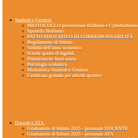
Studenti e Genitori
PROTOCOLLO prevenzione Bullismo e Cyberbullismo
Sportello Bullismo
PATTO EDUCATIVO DI CORRESPONSABILITÀ
Regolamento di Istituto
Validità dell’anno scolastico
Scuola spazio di legalità
Entrate/uscite fuori orario
Psicologia scolastica
Modulistica Studenti e Genitori
Certificato gratuito per attività sportive
Docenti e ATA
Graduatorie di Istituto 2025 - personale DOCENTE
Graduatorie di Istituto 2025 - personale ATA