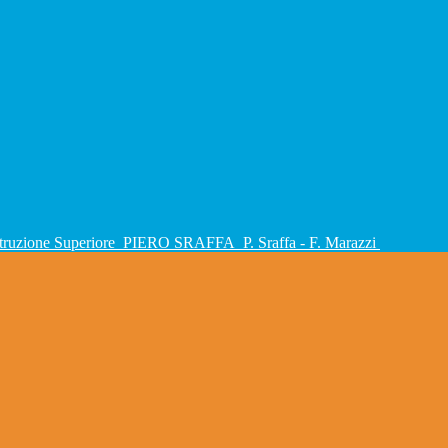
Istruzione Superiore
PIERO SRAFFA
P. Sraffa - F. Marazzi