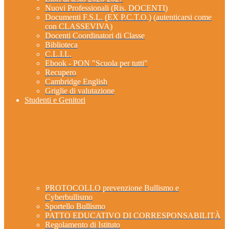
Nuovi Professionali (Ris. DOCENTI)
Documenti F.S.L. (EX P.C.T.O.) (autenticarsi come
con CLASSEVIVA)
Docenti Coordinatori di Classe
Biblioteca
C.L.I.L.
Ebook - PON "Scuola per tutti"
Recupero
Cambridge English
Griglie di valutazione
Studenti e Genitori
PROTOCOLLO prevenzione Bullismo e
Cyberbullismo
Sportello Bullismo
PATTO EDUCATIVO DI CORRESPONSABILITÀ
Regolamento di Istituto