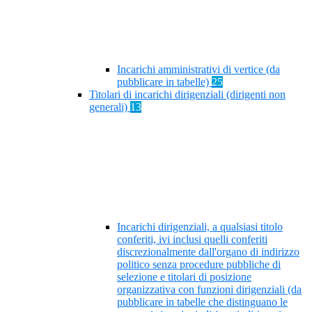
Incarichi amministrativi di vertice (da
pubblicare in tabelle)
25
Titolari di incarichi dirigenziali (dirigenti non
generali)
13
Incarichi dirigenziali, a qualsiasi titolo
conferiti, ivi inclusi quelli conferiti
discrezionalmente dall'organo di indirizzo
politico senza procedure pubbliche di
selezione e titolari di posizione
organizzativa con funzioni dirigenziali (da
pubblicare in tabelle che distinguano le