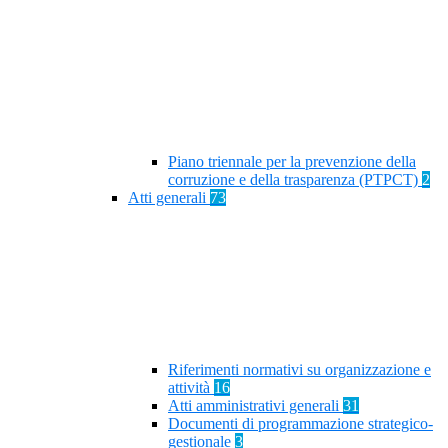
Piano triennale per la prevenzione della
corruzione e della trasparenza (PTPCT)
2
Atti generali
73
Riferimenti normativi su organizzazione e
attività
16
Atti amministrativi generali
31
Documenti di programmazione strategico-
gestionale
3