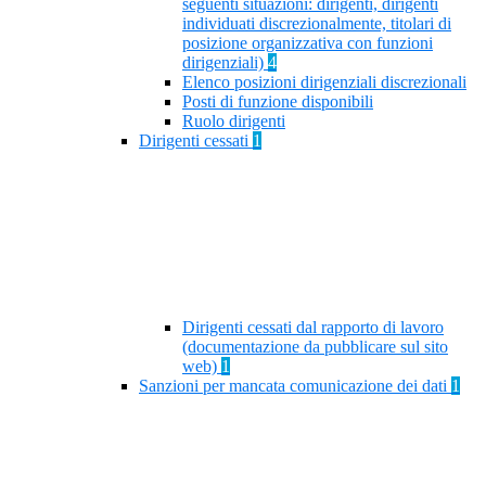
seguenti situazioni: dirigenti, dirigenti
individuati discrezionalmente, titolari di
posizione organizzativa con funzioni
dirigenziali)
4
Elenco posizioni dirigenziali discrezionali
Posti di funzione disponibili
Ruolo dirigenti
Dirigenti cessati
1
Dirigenti cessati dal rapporto di lavoro
(documentazione da pubblicare sul sito
web)
1
Sanzioni per mancata comunicazione dei dati
1