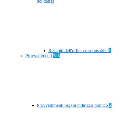
dei dati
1
Recapiti dell'ufficio responsabile
1
Provvedimenti
385
Provvedimenti organi indirizzo-politico
2