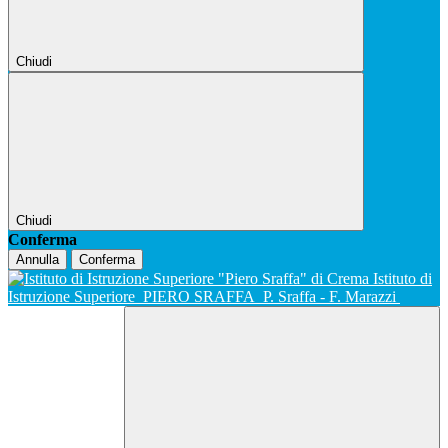
Chiudi
Chiudi
Conferma
Annulla
Conferma
Istituto di
Istruzione Superiore
PIERO SRAFFA
P. Sraffa - F. Marazzi