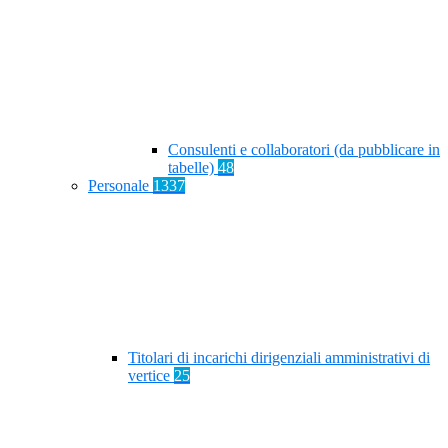
Consulenti e collaboratori (da pubblicare in
tabelle)
48
Personale
1337
Titolari di incarichi dirigenziali amministrativi di
vertice
25