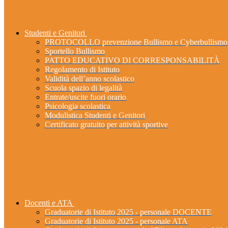
Studenti e Genitori
PROTOCOLLO prevenzione Bullismo e Cyberbullismo
Sportello Bullismo
PATTO EDUCATIVO DI CORRESPONSABILITÀ
Regolamento di Istituto
Validità dell’anno scolastico
Scuola spazio di legalità
Entrate/uscite fuori orario
Psicologia scolastica
Modulistica Studenti e Genitori
Certificato gratuito per attività sportive
Docenti e ATA
Graduatorie di Istituto 2025 - personale DOCENTE
Graduatorie di Istituto 2025 - personale ATA