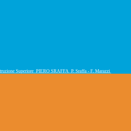
Istruzione Superiore
PIERO SRAFFA
P. Sraffa - F. Marazzi