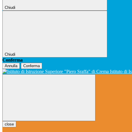
Chiudi
Chiudi
Conferma
Annulla
Conferma
Istituto di 
close