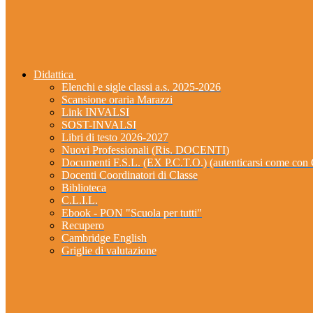
Didattica
Elenchi e sigle classi a.s. 2025-2026
Scansione oraria Marazzi
Link INVALSI
SOST-INVALSI
Libri di testo 2026-2027
Nuovi Professionali (Ris. DOCENTI)
Documenti F.S.L. (EX P.C.T.O.) (autenticarsi come 
Docenti Coordinatori di Classe
Biblioteca
C.L.I.L.
Ebook - PON "Scuola per tutti"
Recupero
Cambridge English
Griglie di valutazione