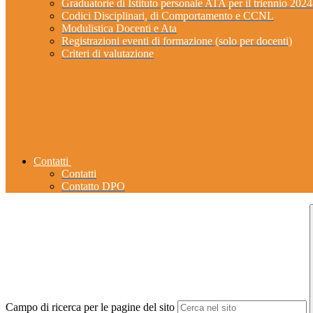
Graduatorie di Istituto personale ATA per il triennio 202
Codici Disciplinari, di Comportamento e CCNL
Modulistica Docenti e Ata
Registrazioni eventi di formazione (solo per docenti)
Criteri di valutazione
Contatti
Contatti
Contatto DPO
Campo di ricerca per le pagine del sito