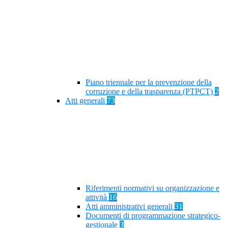
Piano triennale per la prevenzione della
corruzione e della trasparenza (PTPCT)
2
Atti generali
73
Riferimenti normativi su organizzazione e
attività
16
Atti amministrativi generali
31
Documenti di programmazione strategico-
gestionale
3