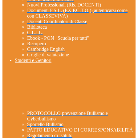
Nuovi Professionali (Ris. DOCENTI)
Documenti F.S.L. (EX P.C.T.O.) (autenticarsi come
con CLASSEVIVA)
Docenti Coordinatori di Classe
Biblioteca
C.L.I.L.
Ebook - PON "Scuola per tutti"
Recupero
Cambridge English
Griglie di valutazione
Studenti e Genitori
PROTOCOLLO prevenzione Bullismo e
Cyberbullismo
Sportello Bullismo
PATTO EDUCATIVO DI CORRESPONSABILITÀ
Regolamento di Istituto