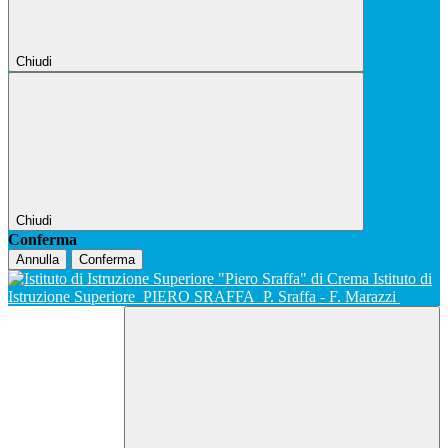
Chiudi
Chiudi
Conferma
Annulla
Conferma
Istituto di
Istruzione Superiore
PIERO SRAFFA
P. Sraffa - F. Marazzi