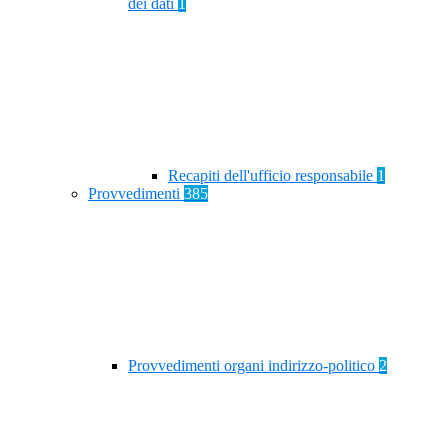
dei dati
1
Recapiti dell'ufficio responsabile
1
Provvedimenti
385
Provvedimenti organi indirizzo-politico
2