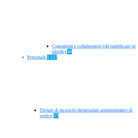
Consulenti e collaboratori (da pubblicare in
tabelle)
48
Personale
1337
Titolari di incarichi dirigenziali amministrativi di
vertice
25