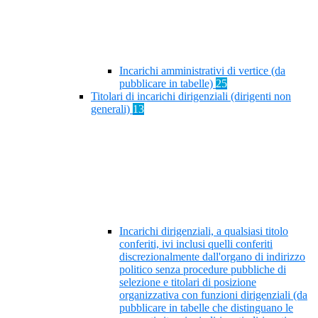
Incarichi amministrativi di vertice (da
pubblicare in tabelle)
25
Titolari di incarichi dirigenziali (dirigenti non
generali)
13
Incarichi dirigenziali, a qualsiasi titolo
conferiti, ivi inclusi quelli conferiti
discrezionalmente dall'organo di indirizzo
politico senza procedure pubbliche di
selezione e titolari di posizione
organizzativa con funzioni dirigenziali (da
pubblicare in tabelle che distinguano le