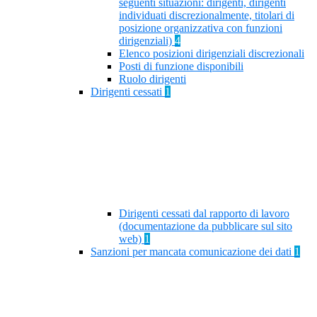
seguenti situazioni: dirigenti, dirigenti
individuati discrezionalmente, titolari di
posizione organizzativa con funzioni
dirigenziali)
4
Elenco posizioni dirigenziali discrezionali
Posti di funzione disponibili
Ruolo dirigenti
Dirigenti cessati
1
Dirigenti cessati dal rapporto di lavoro
(documentazione da pubblicare sul sito
web)
1
Sanzioni per mancata comunicazione dei dati
1