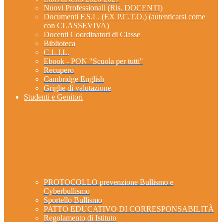
Nuovi Professionali (Ris. DOCENTI)
Documenti F.S.L. (EX P.C.T.O.) (autenticarsi come
con CLASSEVIVA)
Docenti Coordinatori di Classe
Biblioteca
C.L.I.L.
Ebook - PON "Scuola per tutti"
Recupero
Cambridge English
Griglie di valutazione
Studenti e Genitori
PROTOCOLLO prevenzione Bullismo e
Cyberbullismo
Sportello Bullismo
PATTO EDUCATIVO DI CORRESPONSABILITÀ
Regolamento di Istituto