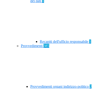
dei dati
1
Recapiti dell'ufficio responsabile
1
Provvedimenti
385
Provvedimenti organi indirizzo-politico
2