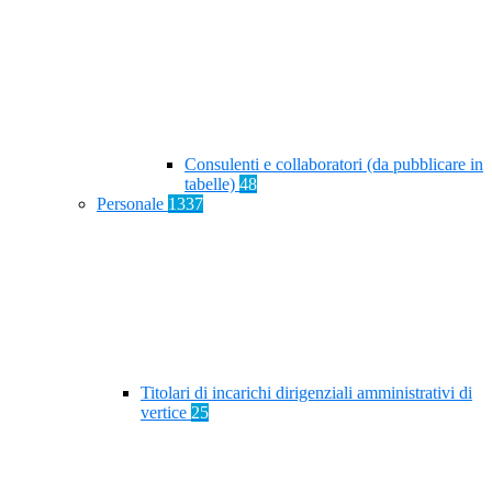
Consulenti e collaboratori (da pubblicare in
tabelle)
48
Personale
1337
Titolari di incarichi dirigenziali amministrativi di
vertice
25