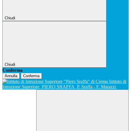
Chiudi
Chiudi
Conferma
Annulla
Conferma
Istituto di
Istruzione Superiore
PIERO SRAFFA
P. Sraffa - F. Marazzi