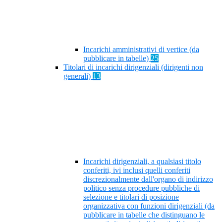
Incarichi amministrativi di vertice (da
pubblicare in tabelle)
25
Titolari di incarichi dirigenziali (dirigenti non
generali)
13
Incarichi dirigenziali, a qualsiasi titolo
conferiti, ivi inclusi quelli conferiti
discrezionalmente dall'organo di indirizzo
politico senza procedure pubbliche di
selezione e titolari di posizione
organizzativa con funzioni dirigenziali (da
pubblicare in tabelle che distinguano le