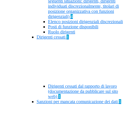
seguenti situazioni: dirigenti, dirigenti
individuati discrezionalmente, titolari di
posizione organizzativa con funzioni
dirigenziali)
4
Elenco posizioni dirigenziali discrezionali
Posti di funzione disponibili
Ruolo dirigenti
Dirigenti cessati
1
Dirigenti cessati dal rapporto di lavoro
(documentazione da pubblicare sul sito
web)
1
Sanzioni per mancata comunicazione dei dati
1