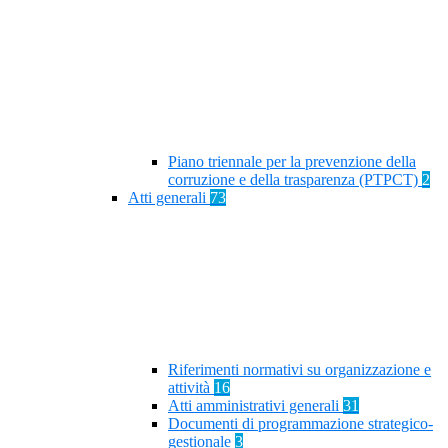
Piano triennale per la prevenzione della
corruzione e della trasparenza (PTPCT)
2
Atti generali
73
Riferimenti normativi su organizzazione e
attività
16
Atti amministrativi generali
31
Documenti di programmazione strategico-
gestionale
3