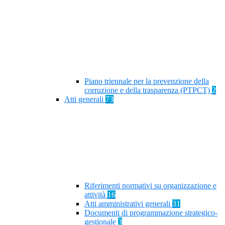
Piano triennale per la prevenzione della
corruzione e della trasparenza (PTPCT)
2
Atti generali
73
Riferimenti normativi su organizzazione e
attività
16
Atti amministrativi generali
31
Documenti di programmazione strategico-
gestionale
3