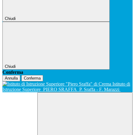
Chiudi
Chiudi
Conferma
Annulla
Conferma
Istituto di
Istruzione Superiore
PIERO SRAFFA
P. Sraffa - F. Marazzi