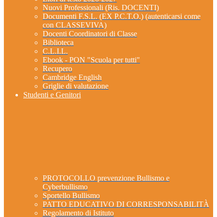
Nuovi Professionali (Ris. DOCENTI)
Documenti F.S.L. (EX P.C.T.O.) (autenticarsi come
con CLASSEVIVA)
Docenti Coordinatori di Classe
Biblioteca
C.L.I.L.
Ebook - PON "Scuola per tutti"
Recupero
Cambridge English
Griglie di valutazione
Studenti e Genitori
PROTOCOLLO prevenzione Bullismo e
Cyberbullismo
Sportello Bullismo
PATTO EDUCATIVO DI CORRESPONSABILITÀ
Regolamento di Istituto