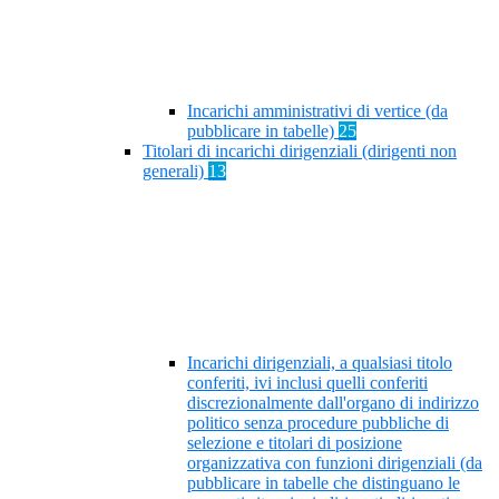
Incarichi amministrativi di vertice (da
pubblicare in tabelle)
25
Titolari di incarichi dirigenziali (dirigenti non
generali)
13
Incarichi dirigenziali, a qualsiasi titolo
conferiti, ivi inclusi quelli conferiti
discrezionalmente dall'organo di indirizzo
politico senza procedure pubbliche di
selezione e titolari di posizione
organizzativa con funzioni dirigenziali (da
pubblicare in tabelle che distinguano le