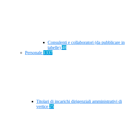
Consulenti e collaboratori (da pubblicare in
tabelle)
48
Personale
1337
Titolari di incarichi dirigenziali amministrativi di
vertice
25