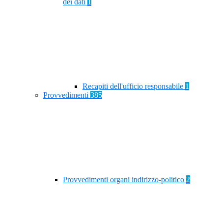
dei dati
1
Recapiti dell'ufficio responsabile
1
Provvedimenti
385
Provvedimenti organi indirizzo-politico
2