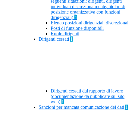
seguenti situazioni: dirigenti, dirigenti
individuati discrezionalmente, titolari di
posizione organizzativa con funzioni
dirigenziali)
4
Elenco posizioni dirigenziali discrezionali
Posti di funzione disponibili
Ruolo dirigenti
Dirigenti cessati
1
Dirigenti cessati dal rapporto di lavoro
(documentazione da pubblicare sul sito
web)
1
Sanzioni per mancata comunicazione dei dati
1