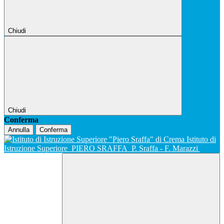
Chiudi
Chiudi
Conferma
Annulla
Conferma
Istituto di
Istruzione Superiore
PIERO SRAFFA
P. Sraffa - F. Marazzi