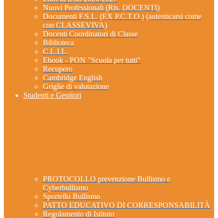
Nuovi Professionali (Ris. DOCENTI)
Documenti F.S.L. (EX P.C.T.O.) (autenticarsi come
con CLASSEVIVA)
Docenti Coordinatori di Classe
Biblioteca
C.L.I.L.
Ebook - PON "Scuola per tutti"
Recupero
Cambridge English
Griglie di valutazione
Studenti e Genitori
PROTOCOLLO prevenzione Bullismo e
Cyberbullismo
Sportello Bullismo
PATTO EDUCATIVO DI CORRESPONSABILITÀ
Regolamento di Istituto