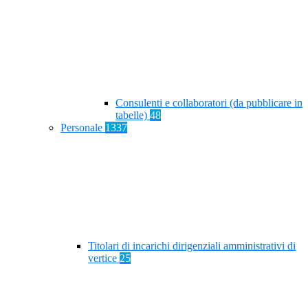
Consulenti e collaboratori (da pubblicare in
tabelle)
48
Personale
1337
Titolari di incarichi dirigenziali amministrativi di
vertice
25