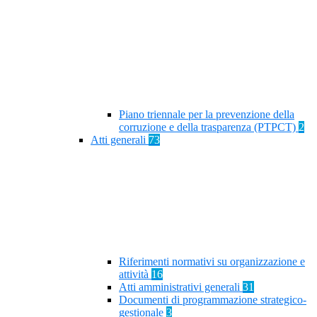
Piano triennale per la prevenzione della
corruzione e della trasparenza (PTPCT)
2
Atti generali
73
Riferimenti normativi su organizzazione e
attività
16
Atti amministrativi generali
31
Documenti di programmazione strategico-
gestionale
3