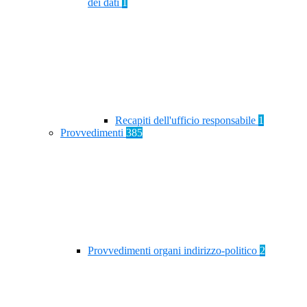
dei dati
1
Recapiti dell'ufficio responsabile
1
Provvedimenti
385
Provvedimenti organi indirizzo-politico
2