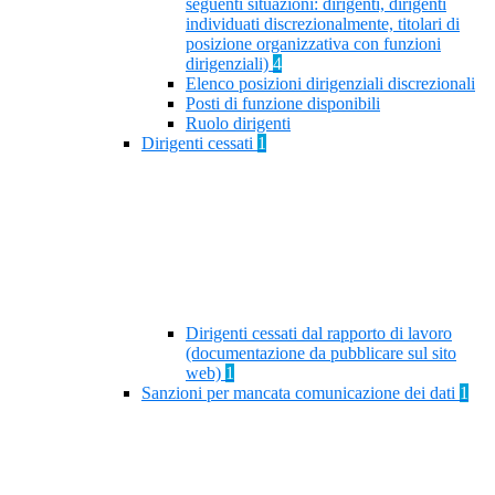
seguenti situazioni: dirigenti, dirigenti
individuati discrezionalmente, titolari di
posizione organizzativa con funzioni
dirigenziali)
4
Elenco posizioni dirigenziali discrezionali
Posti di funzione disponibili
Ruolo dirigenti
Dirigenti cessati
1
Dirigenti cessati dal rapporto di lavoro
(documentazione da pubblicare sul sito
web)
1
Sanzioni per mancata comunicazione dei dati
1