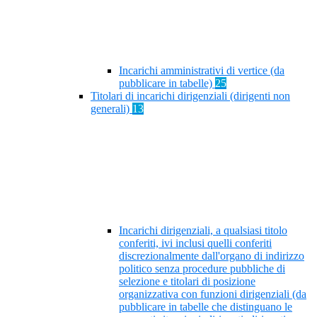
Incarichi amministrativi di vertice (da
pubblicare in tabelle)
25
Titolari di incarichi dirigenziali (dirigenti non
generali)
13
Incarichi dirigenziali, a qualsiasi titolo
conferiti, ivi inclusi quelli conferiti
discrezionalmente dall'organo di indirizzo
politico senza procedure pubbliche di
selezione e titolari di posizione
organizzativa con funzioni dirigenziali (da
pubblicare in tabelle che distinguano le