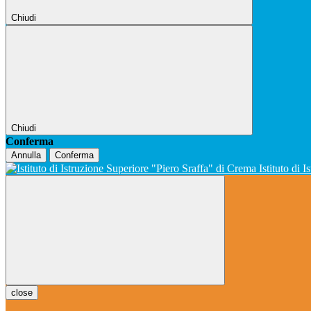
Chiudi
Chiudi
Conferma
Annulla
Conferma
Istituto di 
close