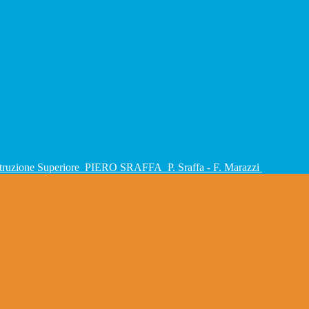
Istruzione Superiore
PIERO SRAFFA
P. Sraffa - F. Marazzi