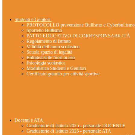
Studenti e Genitori
PROTOCOLLO prevenzione Bullismo e Cyberbullismo
Sportello Bullismo
PATTO EDUCATIVO DI CORRESPONSABILITÀ
Regolamento di Istituto
Validità dell’anno scolastico
Scuola spazio di legalità
Entrate/uscite fuori orario
Psicologia scolastica
Modulistica Studenti e Genitori
Certificato gratuito per attività sportive
Docenti e ATA
Graduatorie di Istituto 2025 - personale DOCENTE
Graduatorie di Istituto 2025 - personale ATA