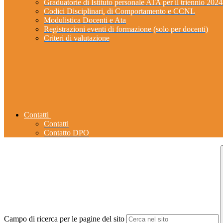
Graduatorie di Istituto personale ATA per il triennio 202
Codici Disciplinari, di Comportamento e CCNL
Modulistica Docenti e Ata
Registrazioni eventi di formazione (solo per docenti)
Criteri di valutazione
Contatti
Contatti
Contatto DPO
Campo di ricerca per le pagine del sito