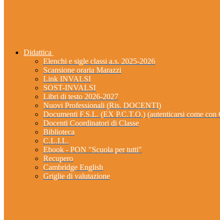
Didattica
Elenchi e sigle classi a.s. 2025-2026
Scansione oraria Marazzi
Link INVALSI
SOST-INVALSI
Libri di testo 2026-2027
Nuovi Professionali (Ris. DOCENTI)
Documenti F.S.L. (EX P.C.T.O.) (autenticarsi come 
Docenti Coordinatori di Classe
Biblioteca
C.L.I.L.
Ebook - PON "Scuola per tutti"
Recupero
Cambridge English
Griglie di valutazione