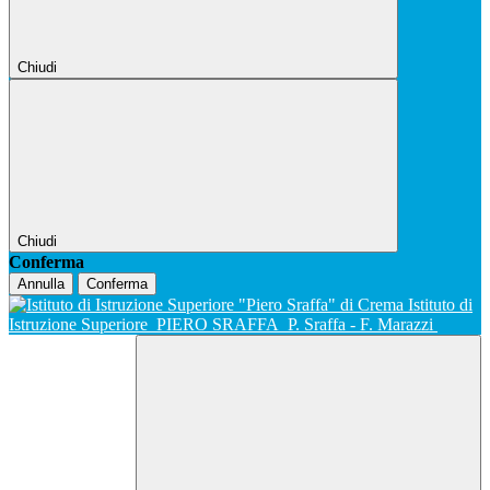
Chiudi
Chiudi
Conferma
Annulla
Conferma
Istituto di
Istruzione Superiore
PIERO SRAFFA
P. Sraffa - F. Marazzi