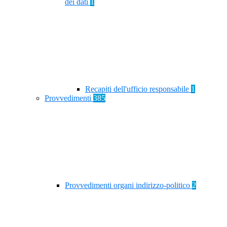
dei dati
1
Recapiti dell'ufficio responsabile
1
Provvedimenti
385
Provvedimenti organi indirizzo-politico
2