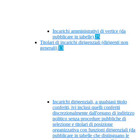
Incarichi amministrativi di vertice (da
pubblicare in tabelle)
25
Titolari di incarichi dirigenziali (dirigenti non
generali)
13
Incarichi dirigenziali, a qualsiasi titolo
conferiti, ivi inclusi quelli conferiti
discrezionalmente dall'organo di indirizzo
politico senza procedure pubbliche di
selezione e titolari di posizione
organizzativa con funzioni dirigenziali (da
pubblicare in tabelle che distinguano le