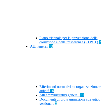
Piano triennale per la prevenzione della
corruzione e della trasparenza (PTPCT)
2
Atti generali
73
Riferimenti normativi su organizzazione e
attività
16
Atti amministrativi generali
31
Documenti di programmazione strategico-
gestionale
3