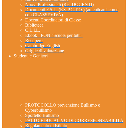
Nuovi Professionali (Ris. DOCENTI)
Documenti F.S.L. (EX P.C.T.O.) (autenticarsi come
con CLASSEVIVA)
Docenti Coordinatori di Classe
Biblioteca
C.L.I.L.
Ebook - PON "Scuola per tutti"
Recupero
Cambridge English
Griglie di valutazione
Studenti e Genitori
PROTOCOLLO prevenzione Bullismo e
Cyberbullismo
Sportello Bullismo
PATTO EDUCATIVO DI CORRESPONSABILITÀ
Regolamento di Istituto