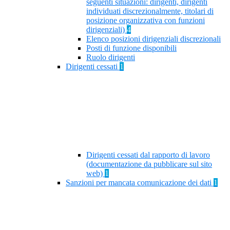
seguenti situazioni: dirigenti, dirigenti
individuati discrezionalmente, titolari di
posizione organizzativa con funzioni
dirigenziali)
4
Elenco posizioni dirigenziali discrezionali
Posti di funzione disponibili
Ruolo dirigenti
Dirigenti cessati
1
Dirigenti cessati dal rapporto di lavoro
(documentazione da pubblicare sul sito
web)
1
Sanzioni per mancata comunicazione dei dati
1