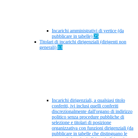
Incarichi amministrativi di vertice (da
pubblicare in tabelle)
25
Titolari di incarichi dirigenziali (dirigenti non
generali)
13
Incarichi dirigenziali, a qualsiasi titolo
conferiti, ivi inclusi quelli conferiti
discrezionalmente dall'organo di indirizzo
politico senza procedure pubbliche di
selezione e titolari di posizione
organizzativa con funzioni dirigenziali (da
pubblicare in tabelle che distinguano le