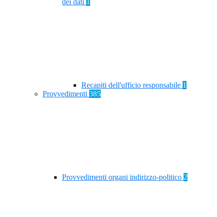
dei dati
1
Recapiti dell'ufficio responsabile
1
Provvedimenti
385
Provvedimenti organi indirizzo-politico
2