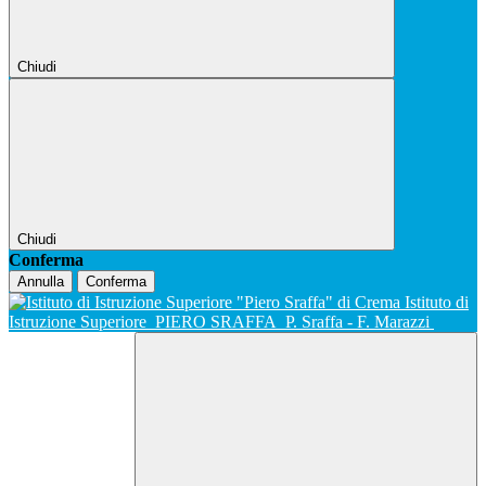
Chiudi
Chiudi
Conferma
Annulla
Conferma
Istituto di
Istruzione Superiore
PIERO SRAFFA
P. Sraffa - F. Marazzi