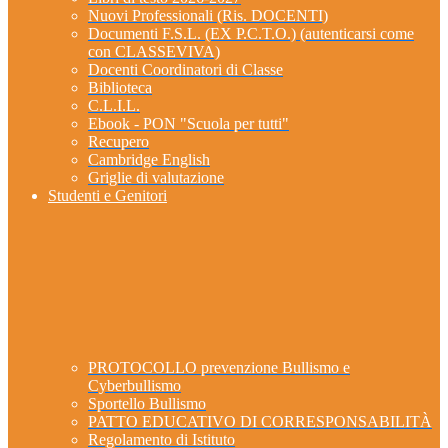
Nuovi Professionali (Ris. DOCENTI)
Documenti F.S.L. (EX P.C.T.O.) (autenticarsi come
con CLASSEVIVA)
Docenti Coordinatori di Classe
Biblioteca
C.L.I.L.
Ebook - PON "Scuola per tutti"
Recupero
Cambridge English
Griglie di valutazione
Studenti e Genitori
PROTOCOLLO prevenzione Bullismo e
Cyberbullismo
Sportello Bullismo
PATTO EDUCATIVO DI CORRESPONSABILITÀ
Regolamento di Istituto