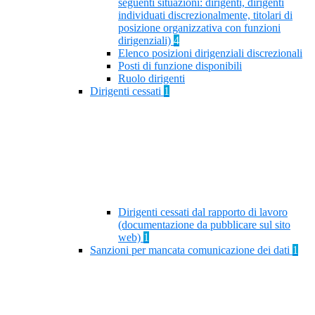
seguenti situazioni: dirigenti, dirigenti
individuati discrezionalmente, titolari di
posizione organizzativa con funzioni
dirigenziali)
4
Elenco posizioni dirigenziali discrezionali
Posti di funzione disponibili
Ruolo dirigenti
Dirigenti cessati
1
Dirigenti cessati dal rapporto di lavoro
(documentazione da pubblicare sul sito
web)
1
Sanzioni per mancata comunicazione dei dati
1