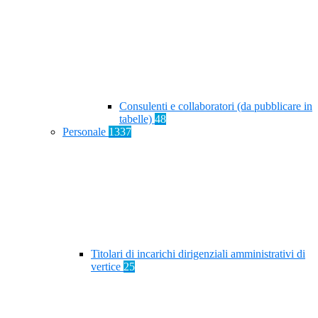
Consulenti e collaboratori (da pubblicare in
tabelle)
48
Personale
1337
Titolari di incarichi dirigenziali amministrativi di
vertice
25