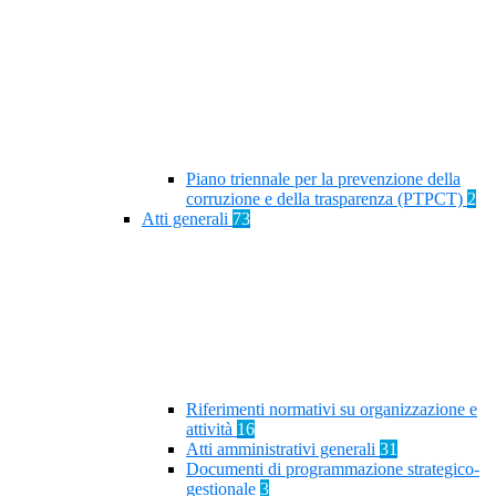
Piano triennale per la prevenzione della
corruzione e della trasparenza (PTPCT)
2
Atti generali
73
Riferimenti normativi su organizzazione e
attività
16
Atti amministrativi generali
31
Documenti di programmazione strategico-
gestionale
3