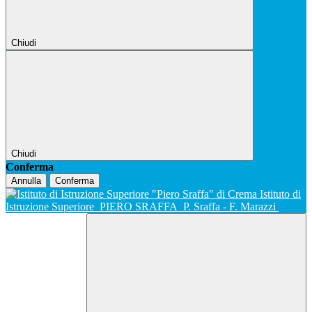
Chiudi
Chiudi
Conferma
Annulla
Conferma
Istituto di
Istruzione Superiore
PIERO SRAFFA
P. Sraffa - F. Marazzi