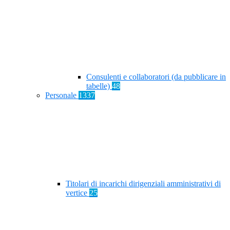
Consulenti e collaboratori (da pubblicare in
tabelle)
48
Personale
1337
Titolari di incarichi dirigenziali amministrativi di
vertice
25