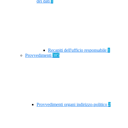
dei dati
1
Recapiti dell'ufficio responsabile
1
Provvedimenti
385
Provvedimenti organi indirizzo-politico
2