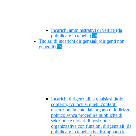
Incarichi amministrativi di vertice (da
pubblicare in tabelle)
25
Titolari di incarichi dirigenziali (dirigenti non
generali)
13
Incarichi dirigenziali, a qualsiasi titolo
conferiti, ivi inclusi quelli conferiti
discrezionalmente dall'organo di indirizzo
politico senza procedure pubbliche di
selezione e titolari di posizione
organizzativa con funzioni dirigenziali (da
pubblicare in tabelle che distinguano le