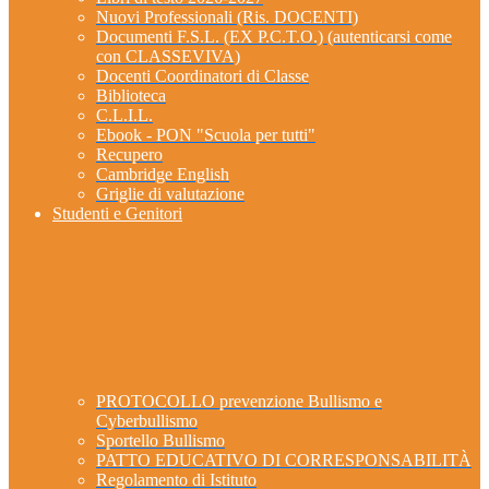
Nuovi Professionali (Ris. DOCENTI)
Documenti F.S.L. (EX P.C.T.O.) (autenticarsi come
con CLASSEVIVA)
Docenti Coordinatori di Classe
Biblioteca
C.L.I.L.
Ebook - PON "Scuola per tutti"
Recupero
Cambridge English
Griglie di valutazione
Studenti e Genitori
PROTOCOLLO prevenzione Bullismo e
Cyberbullismo
Sportello Bullismo
PATTO EDUCATIVO DI CORRESPONSABILITÀ
Regolamento di Istituto