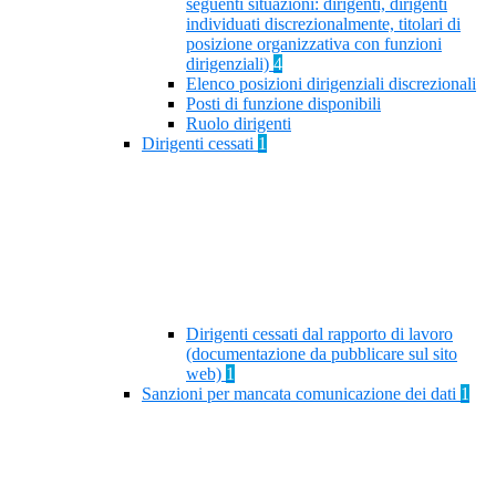
seguenti situazioni: dirigenti, dirigenti
individuati discrezionalmente, titolari di
posizione organizzativa con funzioni
dirigenziali)
4
Elenco posizioni dirigenziali discrezionali
Posti di funzione disponibili
Ruolo dirigenti
Dirigenti cessati
1
Dirigenti cessati dal rapporto di lavoro
(documentazione da pubblicare sul sito
web)
1
Sanzioni per mancata comunicazione dei dati
1