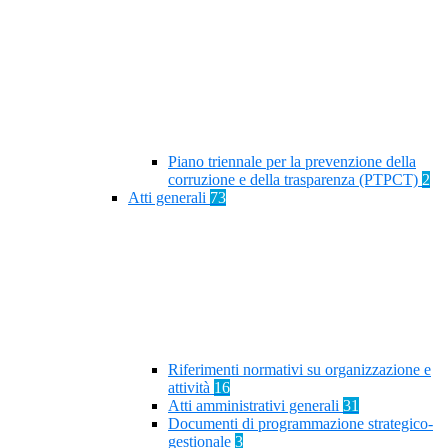
Piano triennale per la prevenzione della
corruzione e della trasparenza (PTPCT)
2
Atti generali
73
Riferimenti normativi su organizzazione e
attività
16
Atti amministrativi generali
31
Documenti di programmazione strategico-
gestionale
3