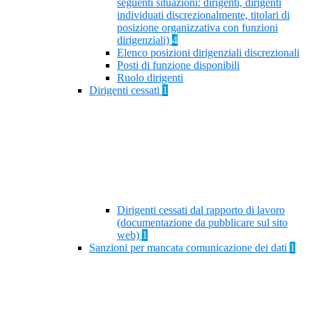
seguenti situazioni: dirigenti, dirigenti
individuati discrezionalmente, titolari di
posizione organizzativa con funzioni
dirigenziali)
4
Elenco posizioni dirigenziali discrezionali
Posti di funzione disponibili
Ruolo dirigenti
Dirigenti cessati
1
Dirigenti cessati dal rapporto di lavoro
(documentazione da pubblicare sul sito
web)
1
Sanzioni per mancata comunicazione dei dati
1