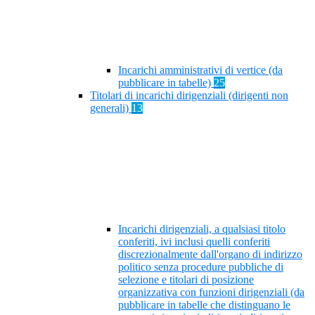
Incarichi amministrativi di vertice (da
pubblicare in tabelle)
25
Titolari di incarichi dirigenziali (dirigenti non
generali)
13
Incarichi dirigenziali, a qualsiasi titolo
conferiti, ivi inclusi quelli conferiti
discrezionalmente dall'organo di indirizzo
politico senza procedure pubbliche di
selezione e titolari di posizione
organizzativa con funzioni dirigenziali (da
pubblicare in tabelle che distinguano le