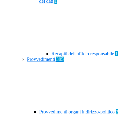
dei dati
1
Recapiti dell'ufficio responsabile
1
Provvedimenti
385
Provvedimenti organi indirizzo-politico
2