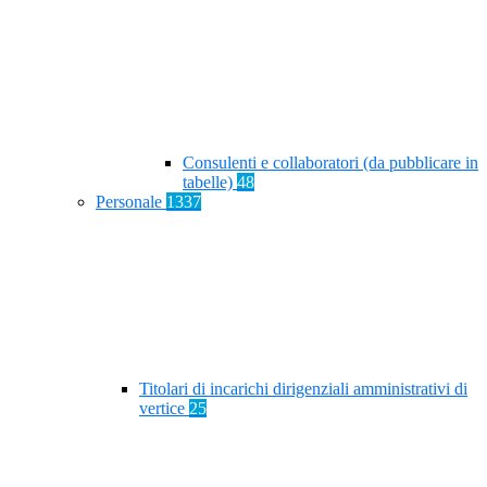
Consulenti e collaboratori (da pubblicare in
tabelle)
48
Personale
1337
Titolari di incarichi dirigenziali amministrativi di
vertice
25