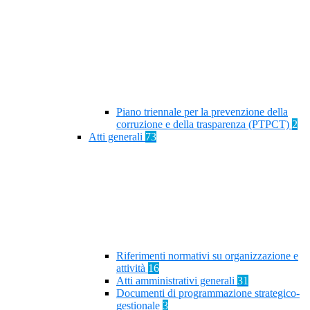
Piano triennale per la prevenzione della
corruzione e della trasparenza (PTPCT)
2
Atti generali
73
Riferimenti normativi su organizzazione e
attività
16
Atti amministrativi generali
31
Documenti di programmazione strategico-
gestionale
3