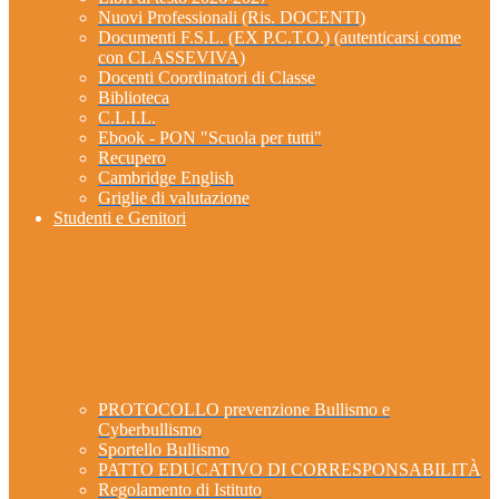
Nuovi Professionali (Ris. DOCENTI)
Documenti F.S.L. (EX P.C.T.O.) (autenticarsi come
con CLASSEVIVA)
Docenti Coordinatori di Classe
Biblioteca
C.L.I.L.
Ebook - PON "Scuola per tutti"
Recupero
Cambridge English
Griglie di valutazione
Studenti e Genitori
PROTOCOLLO prevenzione Bullismo e
Cyberbullismo
Sportello Bullismo
PATTO EDUCATIVO DI CORRESPONSABILITÀ
Regolamento di Istituto