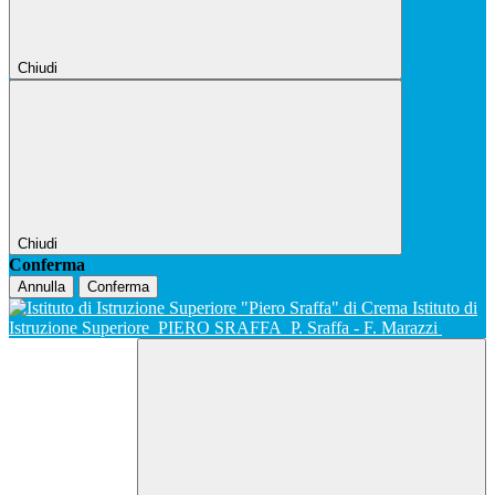
Chiudi
Chiudi
Conferma
Annulla
Conferma
Istituto di
Istruzione Superiore
PIERO SRAFFA
P. Sraffa - F. Marazzi