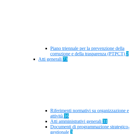
Piano triennale per la prevenzione della
corruzione e della trasparenza (PTPCT)
2
Atti generali
73
Riferimenti normativi su organizzazione e
attività
16
Atti amministrativi generali
31
Documenti di programmazione strategico-
gestionale
3