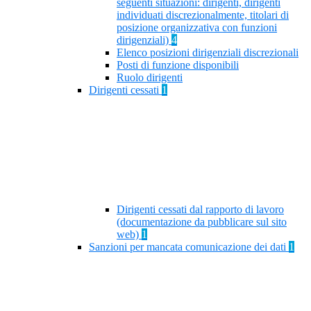
seguenti situazioni: dirigenti, dirigenti
individuati discrezionalmente, titolari di
posizione organizzativa con funzioni
dirigenziali)
4
Elenco posizioni dirigenziali discrezionali
Posti di funzione disponibili
Ruolo dirigenti
Dirigenti cessati
1
Dirigenti cessati dal rapporto di lavoro
(documentazione da pubblicare sul sito
web)
1
Sanzioni per mancata comunicazione dei dati
1