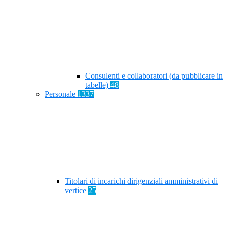
Consulenti e collaboratori (da pubblicare in
tabelle)
48
Personale
1337
Titolari di incarichi dirigenziali amministrativi di
vertice
25