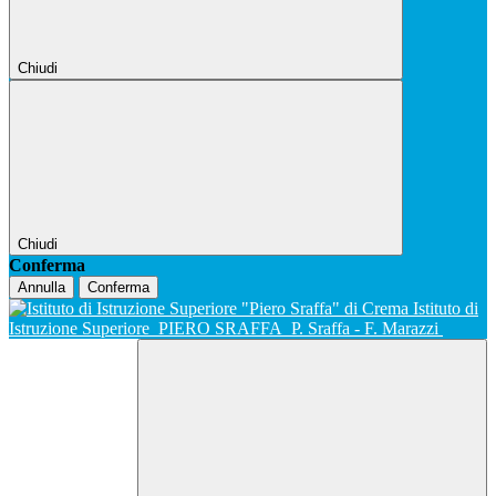
Chiudi
Chiudi
Conferma
Annulla
Conferma
Istituto di
Istruzione Superiore
PIERO SRAFFA
P. Sraffa - F. Marazzi