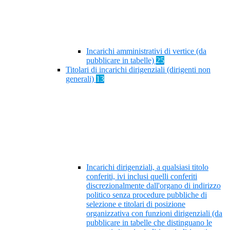
Incarichi amministrativi di vertice (da
pubblicare in tabelle)
25
Titolari di incarichi dirigenziali (dirigenti non
generali)
13
Incarichi dirigenziali, a qualsiasi titolo
conferiti, ivi inclusi quelli conferiti
discrezionalmente dall'organo di indirizzo
politico senza procedure pubbliche di
selezione e titolari di posizione
organizzativa con funzioni dirigenziali (da
pubblicare in tabelle che distinguano le