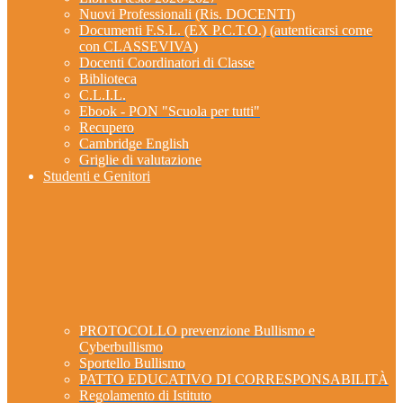
Nuovi Professionali (Ris. DOCENTI)
Documenti F.S.L. (EX P.C.T.O.) (autenticarsi come
con CLASSEVIVA)
Docenti Coordinatori di Classe
Biblioteca
C.L.I.L.
Ebook - PON "Scuola per tutti"
Recupero
Cambridge English
Griglie di valutazione
Studenti e Genitori
PROTOCOLLO prevenzione Bullismo e
Cyberbullismo
Sportello Bullismo
PATTO EDUCATIVO DI CORRESPONSABILITÀ
Regolamento di Istituto