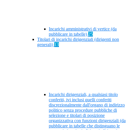
Incarichi amministrativi di vertice (da
pubblicare in tabelle)
25
Titolari di incarichi dirigenziali (dirigenti non
generali)
13
Incarichi dirigenziali, a qualsiasi titolo
conferiti, ivi inclusi quelli conferiti
discrezionalmente dall'organo di indirizzo
politico senza procedure pubbliche di
selezione e titolari di posizione
organizzativa con funzioni dirigenziali (da
pubblicare in tabelle che distinguano le