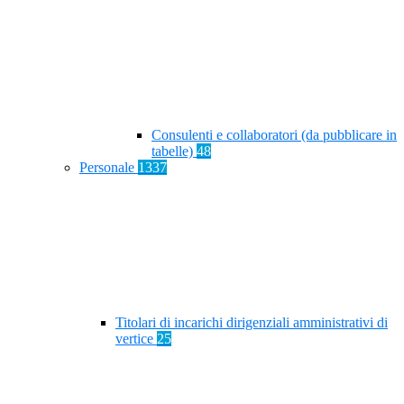
Consulenti e collaboratori (da pubblicare in
tabelle)
48
Personale
1337
Titolari di incarichi dirigenziali amministrativi di
vertice
25