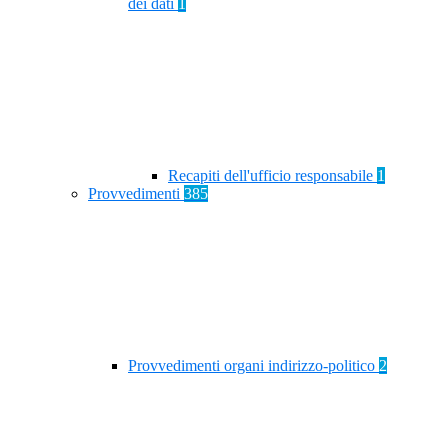
dei dati
1
Recapiti dell'ufficio responsabile
1
Provvedimenti
385
Provvedimenti organi indirizzo-politico
2