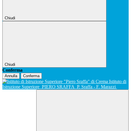
Chiudi
Chiudi
Conferma
Annulla
Conferma
Istituto di
Istruzione Superiore
PIERO SRAFFA
P. Sraffa - F. Marazzi