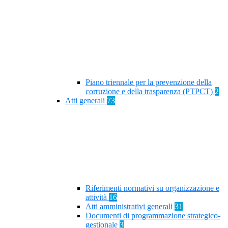
Piano triennale per la prevenzione della
corruzione e della trasparenza (PTPCT)
2
Atti generali
73
Riferimenti normativi su organizzazione e
attività
16
Atti amministrativi generali
31
Documenti di programmazione strategico-
gestionale
3