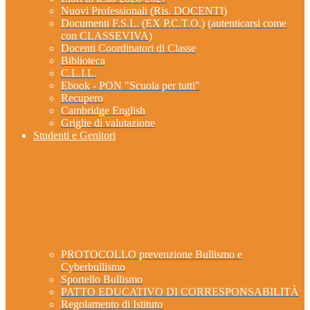
Nuovi Professionali (Ris. DOCENTI)
Documenti F.S.L. (EX P.C.T.O.) (autenticarsi come
con CLASSEVIVA)
Docenti Coordinatori di Classe
Biblioteca
C.L.I.L.
Ebook - PON "Scuola per tutti"
Recupero
Cambridge English
Griglie di valutazione
Studenti e Genitori
PROTOCOLLO prevenzione Bullismo e
Cyberbullismo
Sportello Bullismo
PATTO EDUCATIVO DI CORRESPONSABILITÀ
Regolamento di Istituto