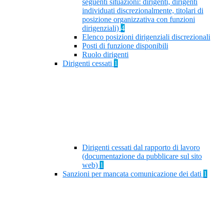
seguenti situazioni: dirigenti, dirigenti
individuati discrezionalmente, titolari di
posizione organizzativa con funzioni
dirigenziali)
4
Elenco posizioni dirigenziali discrezionali
Posti di funzione disponibili
Ruolo dirigenti
Dirigenti cessati
1
Dirigenti cessati dal rapporto di lavoro
(documentazione da pubblicare sul sito
web)
1
Sanzioni per mancata comunicazione dei dati
1