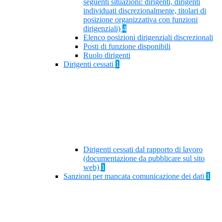
seguenti situazioni: dirigenti, dirigenti
individuati discrezionalmente, titolari di
posizione organizzativa con funzioni
dirigenziali)
4
Elenco posizioni dirigenziali discrezionali
Posti di funzione disponibili
Ruolo dirigenti
Dirigenti cessati
1
Dirigenti cessati dal rapporto di lavoro
(documentazione da pubblicare sul sito
web)
1
Sanzioni per mancata comunicazione dei dati
1