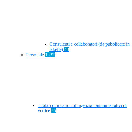
Consulenti e collaboratori (da pubblicare in
tabelle)
48
Personale
1337
Titolari di incarichi dirigenziali amministrativi di
vertice
25