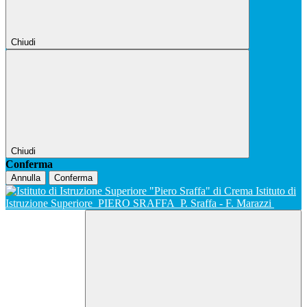
Chiudi
Chiudi
Conferma
Annulla
Conferma
Istituto di
Istruzione Superiore
PIERO SRAFFA
P. Sraffa - F. Marazzi