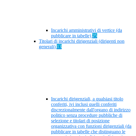
Incarichi amministrativi di vertice (da
pubblicare in tabelle)
25
Titolari di incarichi dirigenziali (dirigenti non
generali)
13
Incarichi dirigenziali, a qualsiasi titolo
conferiti, ivi inclusi quelli conferiti
discrezionalmente dall'organo di indirizzo
politico senza procedure pubbliche di
selezione e titolari di posizione
organizzativa con funzioni dirigenziali (da
pubblicare in tabelle che distinguano le