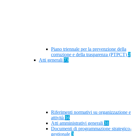
Piano triennale per la prevenzione della
corruzione e della trasparenza (PTPCT)
2
Atti generali
73
Riferimenti normativi su organizzazione e
attività
16
Atti amministrativi generali
31
Documenti di programmazione strategico-
gestionale
3