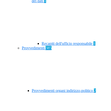
dei dati
1
Recapiti dell'ufficio responsabile
1
Provvedimenti
385
Provvedimenti organi indirizzo-politico
2