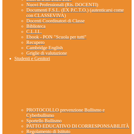
Nuovi Professionali (Ris. DOCENTI)
Documenti F.S.L. (EX P.C.T.O.) (autenticarsi come
con CLASSEVIVA)
Docenti Coordinatori di Classe
Biblioteca
C.L.I.L.
Ebook - PON "Scuola per tutti"
Recupero
Cambridge English
Griglie di valutazione
Studenti e Genitori
PROTOCOLLO prevenzione Bullismo e
Cyberbullismo
Sportello Bullismo
PATTO EDUCATIVO DI CORRESPONSABILITÀ
Regolamento di Istituto