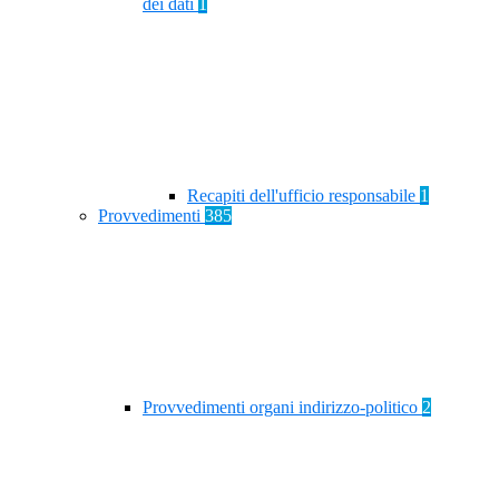
dei dati
1
Recapiti dell'ufficio responsabile
1
Provvedimenti
385
Provvedimenti organi indirizzo-politico
2