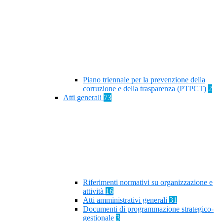
Piano triennale per la prevenzione della
corruzione e della trasparenza (PTPCT)
2
Atti generali
73
Riferimenti normativi su organizzazione e
attività
16
Atti amministrativi generali
31
Documenti di programmazione strategico-
gestionale
3