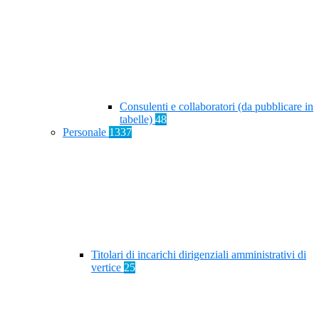
Consulenti e collaboratori (da pubblicare in
tabelle)
48
Personale
1337
Titolari di incarichi dirigenziali amministrativi di
vertice
25