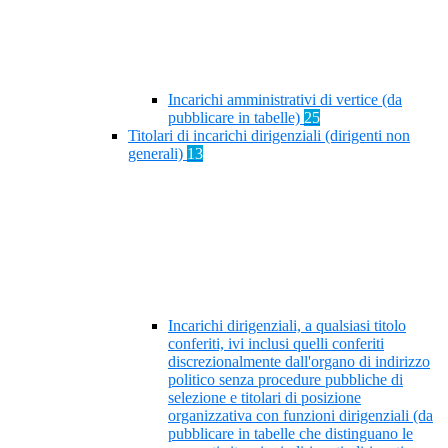
Incarichi amministrativi di vertice (da
pubblicare in tabelle)
25
Titolari di incarichi dirigenziali (dirigenti non
generali)
13
Incarichi dirigenziali, a qualsiasi titolo
conferiti, ivi inclusi quelli conferiti
discrezionalmente dall'organo di indirizzo
politico senza procedure pubbliche di
selezione e titolari di posizione
organizzativa con funzioni dirigenziali (da
pubblicare in tabelle che distinguano le