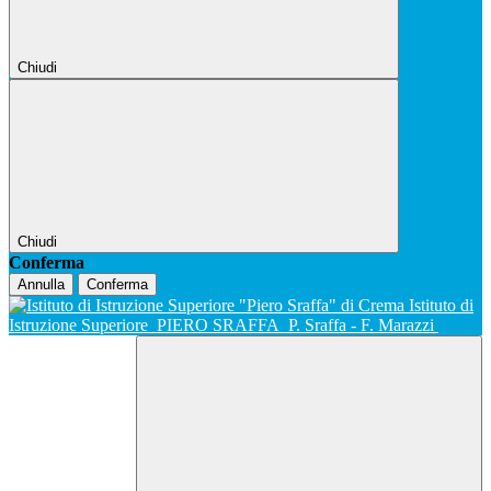
Chiudi
Chiudi
Conferma
Annulla
Conferma
Istituto di
Istruzione Superiore
PIERO SRAFFA
P. Sraffa - F. Marazzi