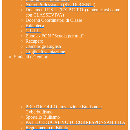
Nuovi Professionali (Ris. DOCENTI)
Documenti F.S.L. (EX P.C.T.O.) (autenticarsi come
con CLASSEVIVA)
Docenti Coordinatori di Classe
Biblioteca
C.L.I.L.
Ebook - PON "Scuola per tutti"
Recupero
Cambridge English
Griglie di valutazione
Studenti e Genitori
PROTOCOLLO prevenzione Bullismo e
Cyberbullismo
Sportello Bullismo
PATTO EDUCATIVO DI CORRESPONSABILITÀ
Regolamento di Istituto