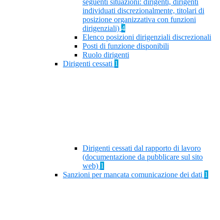
seguenti situazioni: dirigenti, dirigenti
individuati discrezionalmente, titolari di
posizione organizzativa con funzioni
dirigenziali)
4
Elenco posizioni dirigenziali discrezionali
Posti di funzione disponibili
Ruolo dirigenti
Dirigenti cessati
1
Dirigenti cessati dal rapporto di lavoro
(documentazione da pubblicare sul sito
web)
1
Sanzioni per mancata comunicazione dei dati
1