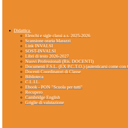
Didattica
Elenchi e sigle classi a.s. 2025-2026
Scansione oraria Marazzi
Link INVALSI
SOST-INVALSI
Libri di testo 2026-2027
Nuovi Professionali (Ris. DOCENTI)
Documenti F.S.L. (EX P.C.T.O.) (autenticarsi come 
Docenti Coordinatori di Classe
Biblioteca
C.L.I.L.
Ebook - PON "Scuola per tutti"
Recupero
Cambridge English
Griglie di valutazione