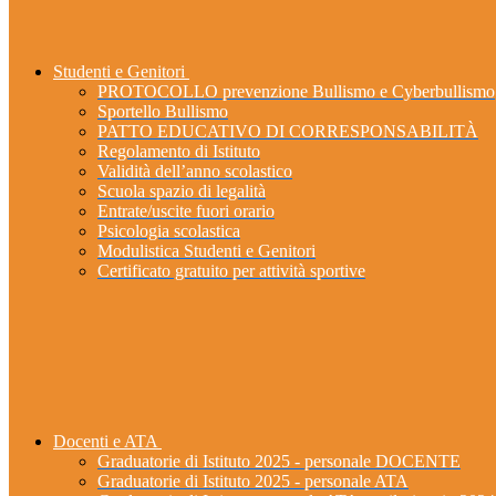
Studenti e Genitori
PROTOCOLLO prevenzione Bullismo e Cyberbullismo
Sportello Bullismo
PATTO EDUCATIVO DI CORRESPONSABILITÀ
Regolamento di Istituto
Validità dell’anno scolastico
Scuola spazio di legalità
Entrate/uscite fuori orario
Psicologia scolastica
Modulistica Studenti e Genitori
Certificato gratuito per attività sportive
Docenti e ATA
Graduatorie di Istituto 2025 - personale DOCENTE
Graduatorie di Istituto 2025 - personale ATA