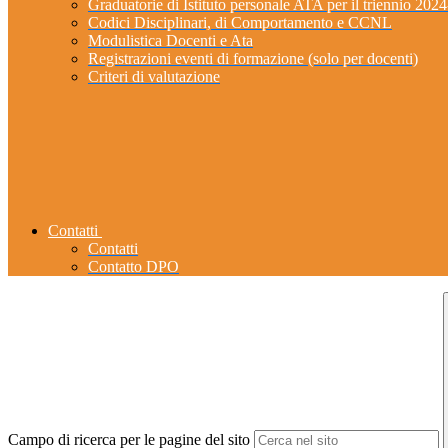
Graduatorie di Istituto personale ATA per il triennio 202
Codici Disciplinari, di Comportamento e CCNL
Modulistica Docenti e Ata
Registrazioni eventi di formazione (solo per docenti)
Criteri di valutazione
Contatti
Contatti
Contatto DPO
Campo di ricerca per le pagine del sito