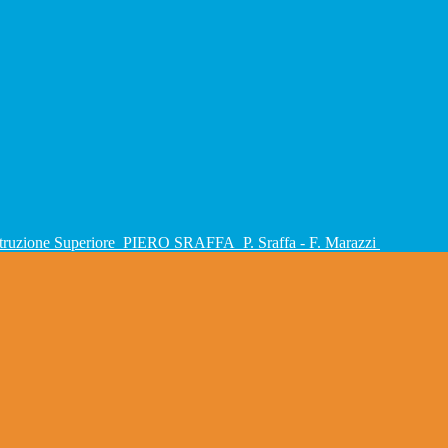
Istruzione Superiore
PIERO SRAFFA
P. Sraffa - F. Marazzi