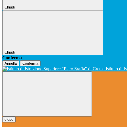
Chiudi
Chiudi
Conferma
Annulla
Conferma
Istituto di 
close