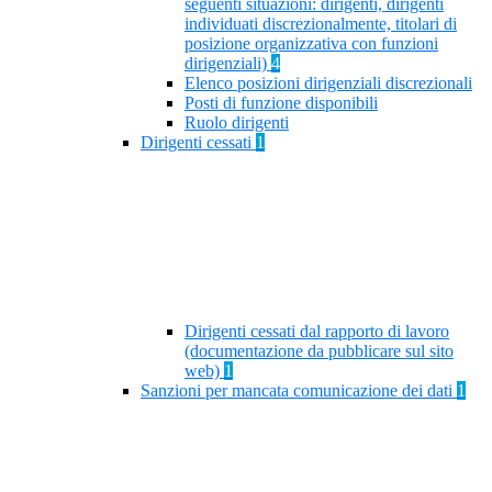
seguenti situazioni: dirigenti, dirigenti
individuati discrezionalmente, titolari di
posizione organizzativa con funzioni
dirigenziali)
4
Elenco posizioni dirigenziali discrezionali
Posti di funzione disponibili
Ruolo dirigenti
Dirigenti cessati
1
Dirigenti cessati dal rapporto di lavoro
(documentazione da pubblicare sul sito
web)
1
Sanzioni per mancata comunicazione dei dati
1