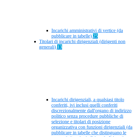
Incarichi amministrativi di vertice (da
pubblicare in tabelle)
25
Titolari di incarichi dirigenziali (dirigenti non
generali)
13
Incarichi dirigenziali, a qualsiasi titolo
conferiti, ivi inclusi quelli conferiti
discrezionalmente dall'organo di indirizzo
politico senza procedure pubbliche di
selezione e titolari di posizione
organizzativa con funzioni dirigenziali (da
pubblicare in tabelle che distinguano le