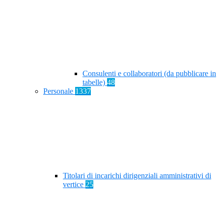
Consulenti e collaboratori (da pubblicare in
tabelle)
48
Personale
1337
Titolari di incarichi dirigenziali amministrativi di
vertice
25