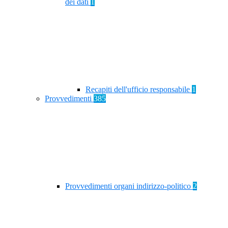
dei dati
1
Recapiti dell'ufficio responsabile
1
Provvedimenti
385
Provvedimenti organi indirizzo-politico
2