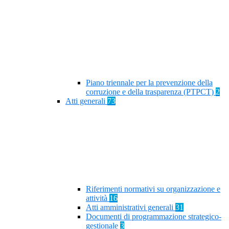
Piano triennale per la prevenzione della
corruzione e della trasparenza (PTPCT)
2
Atti generali
73
Riferimenti normativi su organizzazione e
attività
16
Atti amministrativi generali
31
Documenti di programmazione strategico-
gestionale
3