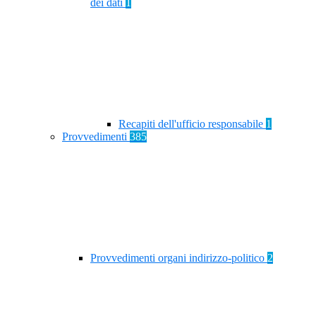
dei dati
1
Recapiti dell'ufficio responsabile
1
Provvedimenti
385
Provvedimenti organi indirizzo-politico
2