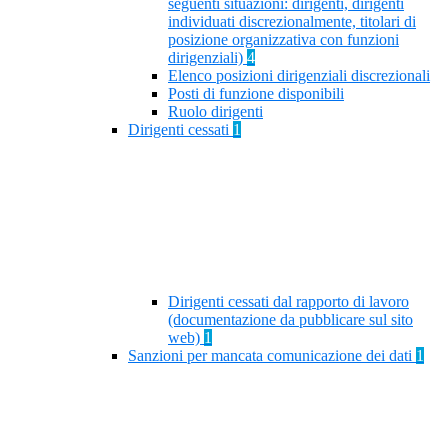
seguenti situazioni: dirigenti, dirigenti
individuati discrezionalmente, titolari di
posizione organizzativa con funzioni
dirigenziali)
4
Elenco posizioni dirigenziali discrezionali
Posti di funzione disponibili
Ruolo dirigenti
Dirigenti cessati
1
Dirigenti cessati dal rapporto di lavoro
(documentazione da pubblicare sul sito
web)
1
Sanzioni per mancata comunicazione dei dati
1