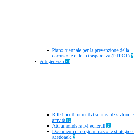
Piano triennale per la prevenzione della
corruzione e della trasparenza (PTPCT)
2
Atti generali
73
Riferimenti normativi su organizzazione e
attività
16
Atti amministrativi generali
31
Documenti di programmazione strategico-
gestionale
3