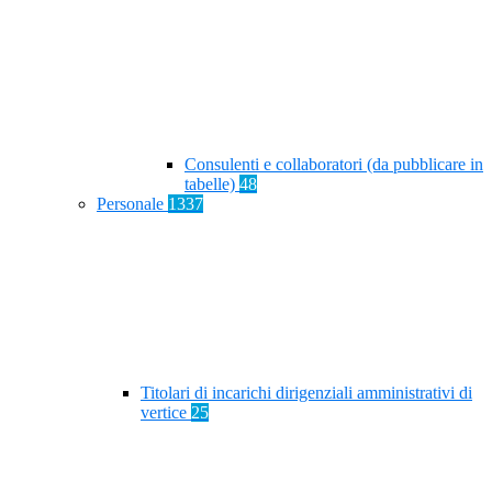
Consulenti e collaboratori (da pubblicare in
tabelle)
48
Personale
1337
Titolari di incarichi dirigenziali amministrativi di
vertice
25