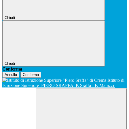
Chiudi
Chiudi
Conferma
Annulla
Conferma
Istituto di
Istruzione Superiore
PIERO SRAFFA
P. Sraffa - F. Marazzi