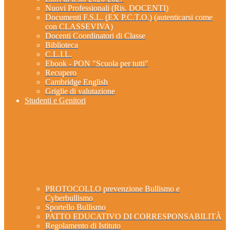
Nuovi Professionali (Ris. DOCENTI)
Documenti F.S.L. (EX P.C.T.O.) (autenticarsi come
con CLASSEVIVA)
Docenti Coordinatori di Classe
Biblioteca
C.L.I.L.
Ebook - PON "Scuola per tutti"
Recupero
Cambridge English
Griglie di valutazione
Studenti e Genitori
PROTOCOLLO prevenzione Bullismo e
Cyberbullismo
Sportello Bullismo
PATTO EDUCATIVO DI CORRESPONSABILITÀ
Regolamento di Istituto