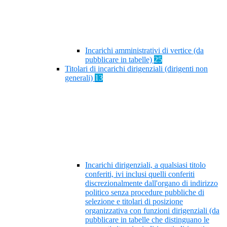
Incarichi amministrativi di vertice (da
pubblicare in tabelle)
25
Titolari di incarichi dirigenziali (dirigenti non
generali)
13
Incarichi dirigenziali, a qualsiasi titolo
conferiti, ivi inclusi quelli conferiti
discrezionalmente dall'organo di indirizzo
politico senza procedure pubbliche di
selezione e titolari di posizione
organizzativa con funzioni dirigenziali (da
pubblicare in tabelle che distinguano le