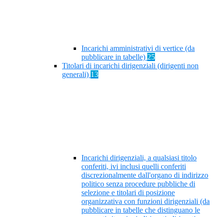
Incarichi amministrativi di vertice (da
pubblicare in tabelle)
25
Titolari di incarichi dirigenziali (dirigenti non
generali)
13
Incarichi dirigenziali, a qualsiasi titolo
conferiti, ivi inclusi quelli conferiti
discrezionalmente dall'organo di indirizzo
politico senza procedure pubbliche di
selezione e titolari di posizione
organizzativa con funzioni dirigenziali (da
pubblicare in tabelle che distinguano le