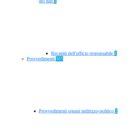
dei dati
1
Recapiti dell'ufficio responsabile
1
Provvedimenti
385
Provvedimenti organi indirizzo-politico
2