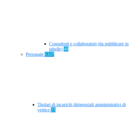
Consulenti e collaboratori (da pubblicare in
tabelle)
48
Personale
1337
Titolari di incarichi dirigenziali amministrativi di
vertice
25