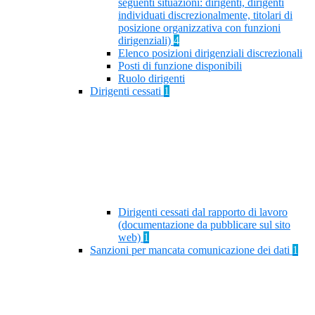
seguenti situazioni: dirigenti, dirigenti
individuati discrezionalmente, titolari di
posizione organizzativa con funzioni
dirigenziali)
4
Elenco posizioni dirigenziali discrezionali
Posti di funzione disponibili
Ruolo dirigenti
Dirigenti cessati
1
Dirigenti cessati dal rapporto di lavoro
(documentazione da pubblicare sul sito
web)
1
Sanzioni per mancata comunicazione dei dati
1