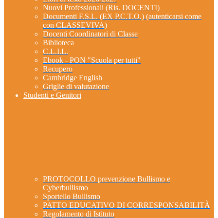
Nuovi Professionali (Ris. DOCENTI)
Documenti F.S.L. (EX P.C.T.O.) (autenticarsi come
con CLASSEVIVA)
Docenti Coordinatori di Classe
Biblioteca
C.L.I.L.
Ebook - PON "Scuola per tutti"
Recupero
Cambridge English
Griglie di valutazione
Studenti e Genitori
PROTOCOLLO prevenzione Bullismo e
Cyberbullismo
Sportello Bullismo
PATTO EDUCATIVO DI CORRESPONSABILITÀ
Regolamento di Istituto