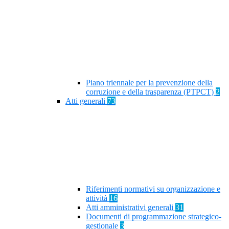
Piano triennale per la prevenzione della
corruzione e della trasparenza (PTPCT)
2
Atti generali
73
Riferimenti normativi su organizzazione e
attività
16
Atti amministrativi generali
31
Documenti di programmazione strategico-
gestionale
3