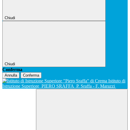
Chiudi
Chiudi
Conferma
Annulla
Conferma
Istituto di
Istruzione Superiore
PIERO SRAFFA
P. Sraffa - F. Marazzi