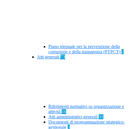
Piano triennale per la prevenzione della
corruzione e della trasparenza (PTPCT)
2
Atti generali
73
Riferimenti normativi su organizzazione e
attività
16
Atti amministrativi generali
31
Documenti di programmazione strategico-
gestionale
3