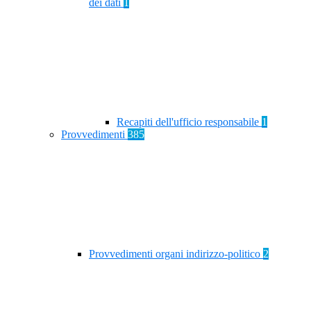
dei dati
1
Recapiti dell'ufficio responsabile
1
Provvedimenti
385
Provvedimenti organi indirizzo-politico
2