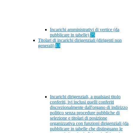
Incarichi amministrativi di vertice (da
pubblicare in tabelle)
25
Titolari di incarichi dirigenziali (dirigenti non
generali)
13
Incarichi dirigenziali, a qualsiasi titolo
conferiti, ivi inclusi quelli conferiti
discrezionalmente dall'organo di indirizzo
politico senza procedure pubbliche di
selezione e titolari di posizione
organizzativa con funzioni dirigenziali (da
pubblicare in tabelle che distinguano le