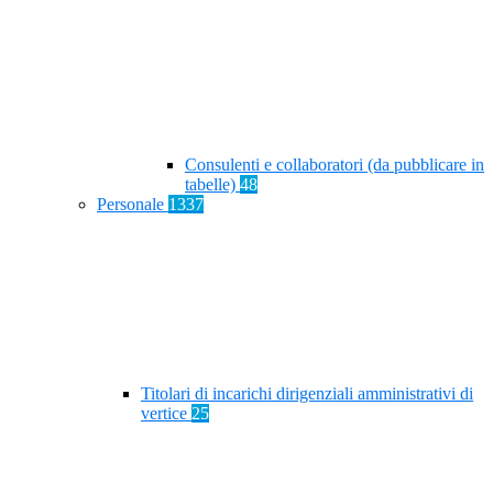
Consulenti e collaboratori (da pubblicare in
tabelle)
48
Personale
1337
Titolari di incarichi dirigenziali amministrativi di
vertice
25