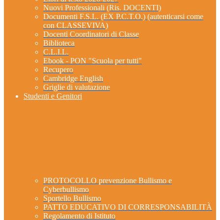
Nuovi Professionali (Ris. DOCENTI)
Documenti F.S.L. (EX P.C.T.O.) (autenticarsi come
con CLASSEVIVA)
Docenti Coordinatori di Classe
Biblioteca
C.L.I.L.
Ebook - PON "Scuola per tutti"
Recupero
Cambridge English
Griglie di valutazione
Studenti e Genitori
PROTOCOLLO prevenzione Bullismo e
Cyberbullismo
Sportello Bullismo
PATTO EDUCATIVO DI CORRESPONSABILITÀ
Regolamento di Istituto