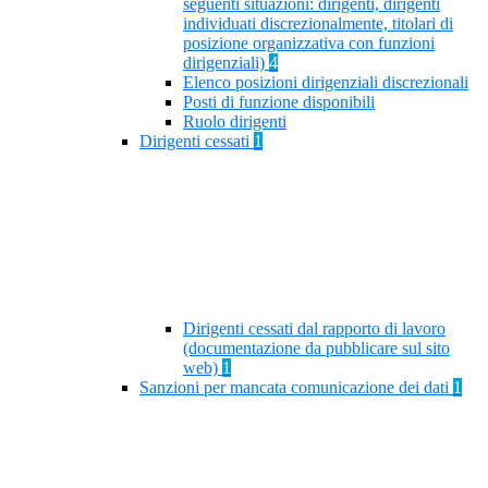
seguenti situazioni: dirigenti, dirigenti
individuati discrezionalmente, titolari di
posizione organizzativa con funzioni
dirigenziali)
4
Elenco posizioni dirigenziali discrezionali
Posti di funzione disponibili
Ruolo dirigenti
Dirigenti cessati
1
Dirigenti cessati dal rapporto di lavoro
(documentazione da pubblicare sul sito
web)
1
Sanzioni per mancata comunicazione dei dati
1