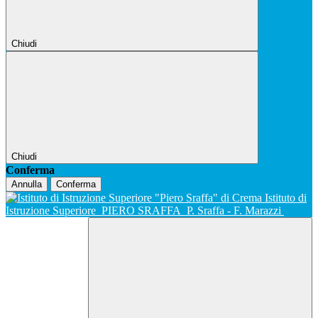
Chiudi
Chiudi
Conferma
Annulla
Conferma
Istituto di
Istruzione Superiore
PIERO SRAFFA
P. Sraffa - F. Marazzi