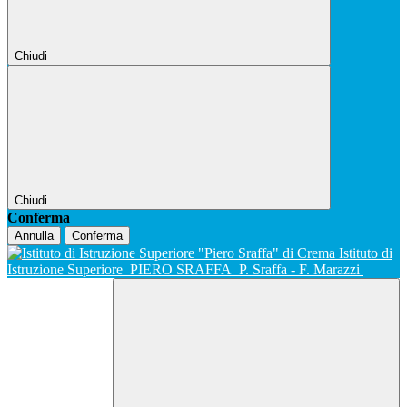
Chiudi
Chiudi
Conferma
Annulla
Conferma
Istituto di
Istruzione Superiore
PIERO SRAFFA
P. Sraffa - F. Marazzi