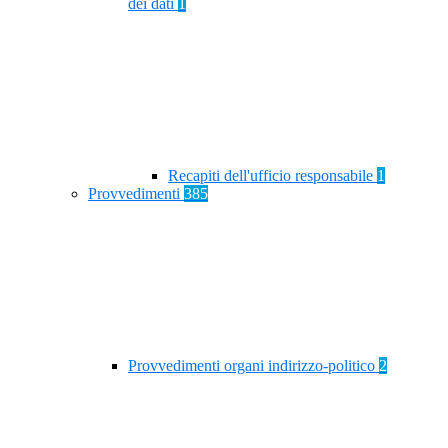
dei dati
1
Recapiti dell'ufficio responsabile
1
Provvedimenti
385
Provvedimenti organi indirizzo-politico
2