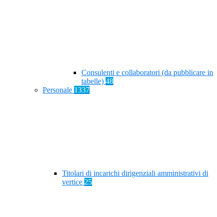
Consulenti e collaboratori (da pubblicare in
tabelle)
48
Personale
1337
Titolari di incarichi dirigenziali amministrativi di
vertice
25