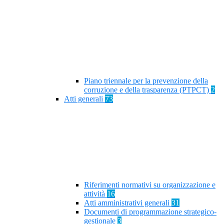
Piano triennale per la prevenzione della
corruzione e della trasparenza (PTPCT)
2
Atti generali
73
Riferimenti normativi su organizzazione e
attività
16
Atti amministrativi generali
31
Documenti di programmazione strategico-
gestionale
3