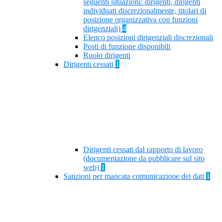
seguenti situazioni: dirigenti, dirigenti
individuati discrezionalmente, titolari di
posizione organizzativa con funzioni
dirigenziali)
4
Elenco posizioni dirigenziali discrezionali
Posti di funzione disponibili
Ruolo dirigenti
Dirigenti cessati
1
Dirigenti cessati dal rapporto di lavoro
(documentazione da pubblicare sul sito
web)
1
Sanzioni per mancata comunicazione dei dati
1