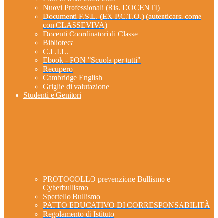
Nuovi Professionali (Ris. DOCENTI)
Documenti F.S.L. (EX P.C.T.O.) (autenticarsi come
con CLASSEVIVA)
Docenti Coordinatori di Classe
Biblioteca
C.L.I.L.
Ebook - PON "Scuola per tutti"
Recupero
Cambridge English
Griglie di valutazione
Studenti e Genitori
PROTOCOLLO prevenzione Bullismo e
Cyberbullismo
Sportello Bullismo
PATTO EDUCATIVO DI CORRESPONSABILITÀ
Regolamento di Istituto