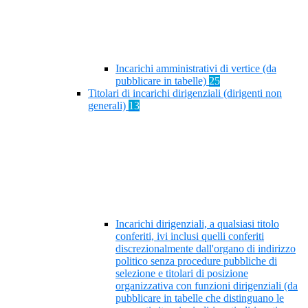
Incarichi amministrativi di vertice (da
pubblicare in tabelle)
25
Titolari di incarichi dirigenziali (dirigenti non
generali)
13
Incarichi dirigenziali, a qualsiasi titolo
conferiti, ivi inclusi quelli conferiti
discrezionalmente dall'organo di indirizzo
politico senza procedure pubbliche di
selezione e titolari di posizione
organizzativa con funzioni dirigenziali (da
pubblicare in tabelle che distinguano le