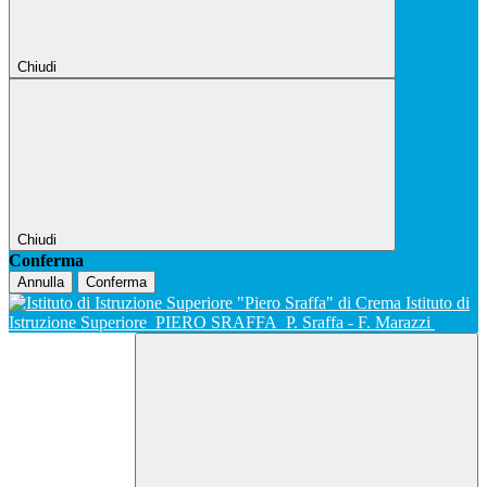
Chiudi
Chiudi
Conferma
Annulla
Conferma
Istituto di
Istruzione Superiore
PIERO SRAFFA
P. Sraffa - F. Marazzi