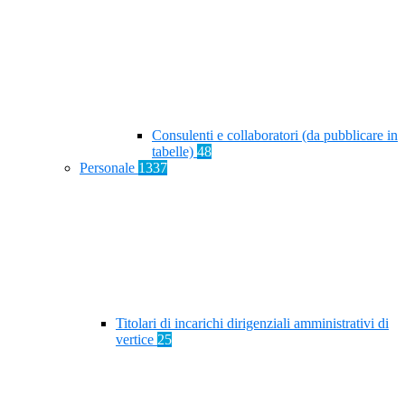
Consulenti e collaboratori (da pubblicare in
tabelle)
48
Personale
1337
Titolari di incarichi dirigenziali amministrativi di
vertice
25