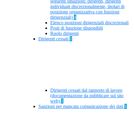
seguenti situazioni: dirigenti, dirigenti
individuati discrezionalmente, titolari di
posizione organizzativa con funzioni
dirigenziali)
4
Elenco posizioni dirigenziali discrezionali
Posti di funzione disponibili
Ruolo dirigenti
Dirigenti cessati
1
Dirigenti cessati dal rapporto di lavoro
(documentazione da pubblicare sul sito
web)
1
Sanzioni per mancata comunicazione dei dati
1