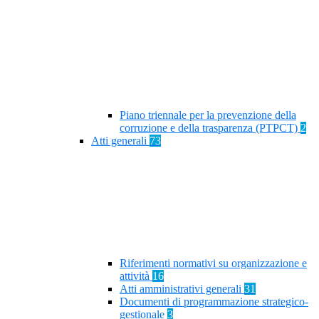
Piano triennale per la prevenzione della
corruzione e della trasparenza (PTPCT)
2
Atti generali
73
Riferimenti normativi su organizzazione e
attività
16
Atti amministrativi generali
31
Documenti di programmazione strategico-
gestionale
3