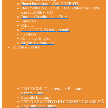
Nuovi Professionali (Ris. DOCENTI)
Documenti F.S.L. (EX P.C.T.O.) (autenticarsi come
con CLASSEVIVA)
Docenti Coordinatori di Classe
Biblioteca
C.L.I.L.
Ebook - PON "Scuola per tutti"
Recupero
Cambridge English
Griglie di valutazione
Studenti e Genitori
PROTOCOLLO prevenzione Bullismo e
Cyberbullismo
Sportello Bullismo
PATTO EDUCATIVO DI CORRESPONSABILITÀ
Regolamento di Istituto