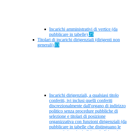
Incarichi amministrativi di vertice (da
pubblicare in tabelle)
25
Titolari di incarichi dirigenziali (dirigenti non
generali)
13
Incarichi dirigenziali, a qualsiasi titolo
conferiti, ivi inclusi quelli conferiti
discrezionalmente dall'organo di indirizzo
politico senza procedure pubbliche di
selezione e titolari di posizione
organizzativa con funzioni dirigenziali (da
pubblicare in tabelle che distinguano le