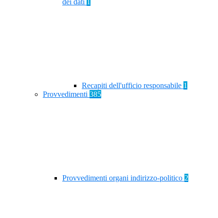
dei dati
1
Recapiti dell'ufficio responsabile
1
Provvedimenti
385
Provvedimenti organi indirizzo-politico
2