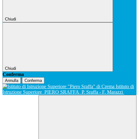
Chiudi
Chiudi
Conferma
Annulla
Conferma
Istituto di
Istruzione Superiore
PIERO SRAFFA
P. Sraffa - F. Marazzi