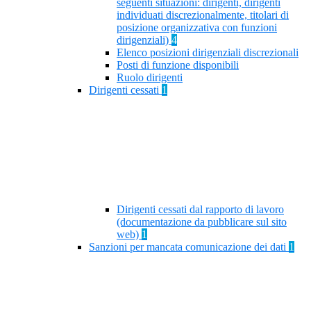
seguenti situazioni: dirigenti, dirigenti
individuati discrezionalmente, titolari di
posizione organizzativa con funzioni
dirigenziali)
4
Elenco posizioni dirigenziali discrezionali
Posti di funzione disponibili
Ruolo dirigenti
Dirigenti cessati
1
Dirigenti cessati dal rapporto di lavoro
(documentazione da pubblicare sul sito
web)
1
Sanzioni per mancata comunicazione dei dati
1