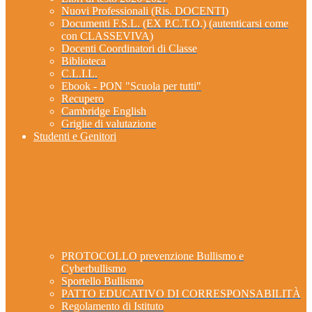
Nuovi Professionali (Ris. DOCENTI)
Documenti F.S.L. (EX P.C.T.O.) (autenticarsi come
con CLASSEVIVA)
Docenti Coordinatori di Classe
Biblioteca
C.L.I.L.
Ebook - PON "Scuola per tutti"
Recupero
Cambridge English
Griglie di valutazione
Studenti e Genitori
PROTOCOLLO prevenzione Bullismo e
Cyberbullismo
Sportello Bullismo
PATTO EDUCATIVO DI CORRESPONSABILITÀ
Regolamento di Istituto