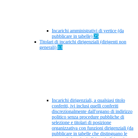
Incarichi amministrativi di vertice (da
pubblicare in tabelle)
25
Titolari di incarichi dirigenziali (dirigenti non
generali)
13
Incarichi dirigenziali, a qualsiasi titolo
conferiti, ivi inclusi quelli conferiti
discrezionalmente dall'organo di indirizzo
politico senza procedure pubbliche di
selezione e titolari di posizione
organizzativa con funzioni dirigenziali (da
pubblicare in tabelle che distinguano le