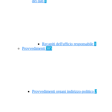
dei dati
1
Recapiti dell'ufficio responsabile
1
Provvedimenti
385
Provvedimenti organi indirizzo-politico
2