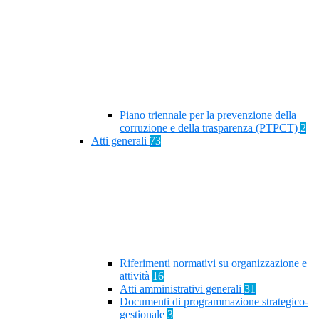
Piano triennale per la prevenzione della
corruzione e della trasparenza (PTPCT)
2
Atti generali
73
Riferimenti normativi su organizzazione e
attività
16
Atti amministrativi generali
31
Documenti di programmazione strategico-
gestionale
3