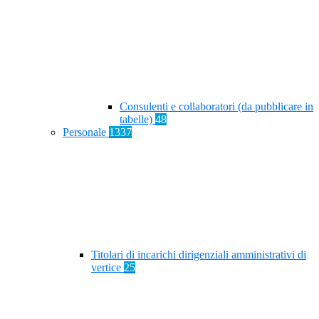
Consulenti e collaboratori (da pubblicare in
tabelle)
48
Personale
1337
Titolari di incarichi dirigenziali amministrativi di
vertice
25