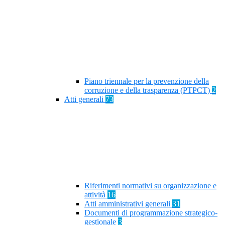
Piano triennale per la prevenzione della
corruzione e della trasparenza (PTPCT)
2
Atti generali
73
Riferimenti normativi su organizzazione e
attività
16
Atti amministrativi generali
31
Documenti di programmazione strategico-
gestionale
3