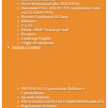
Nuovi Professionali (Ris. DOCENTI)
Documenti F.S.L. (EX P.C.T.O.) (autenticarsi come
con CLASSEVIVA)
Docenti Coordinatori di Classe
Biblioteca
C.L.I.L.
Ebook - PON "Scuola per tutti"
Recupero
Cambridge English
Griglie di valutazione
Studenti e Genitori
PROTOCOLLO prevenzione Bullismo e
Cyberbullismo
Sportello Bullismo
PATTO EDUCATIVO DI CORRESPONSABILITÀ
Regolamento di Istituto