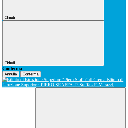
Chiudi
Chiudi
Conferma
Annulla
Conferma
Istituto di
Istruzione Superiore
PIERO SRAFFA
P. Sraffa - F. Marazzi