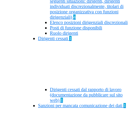
seguenti situazioni: dirigenti, dirigenti
individuati discrezionalmente, titolari di
posizione organizzativa con funzioni
dirigenziali)
4
Elenco posizioni dirigenziali discrezionali
Posti di funzione disponibili
Ruolo dirigenti
Dirigenti cessati
1
Dirigenti cessati dal rapporto di lavoro
(documentazione da pubblicare sul sito
web)
1
Sanzioni per mancata comunicazione dei dati
1