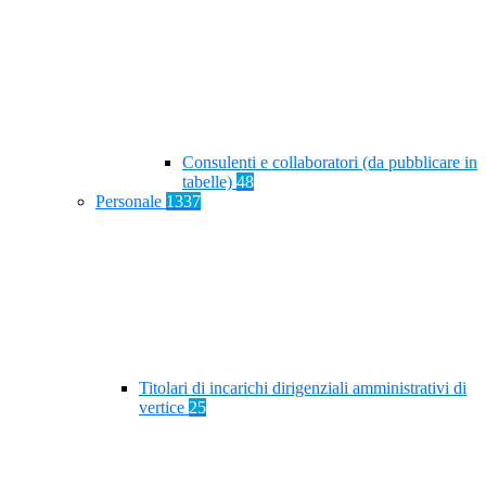
Consulenti e collaboratori (da pubblicare in
tabelle)
48
Personale
1337
Titolari di incarichi dirigenziali amministrativi di
vertice
25