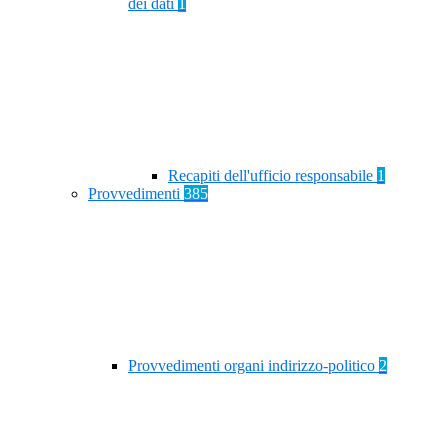
dei dati
1
Recapiti dell'ufficio responsabile
1
Provvedimenti
385
Provvedimenti organi indirizzo-politico
2