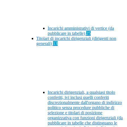
Incarichi amministrativi di vertice (da
pubblicare in tabelle)
25
Titolari di incarichi dirigenziali (dirigenti non
generali)
13
Incarichi dirigenziali, a qualsiasi titolo
conferiti, ivi inclusi quelli conferiti
discrezionalmente dall'organo di indirizzo
politico senza procedure pubbliche di
selezione e titolari di posizione
organizzativa con funzioni dirigenziali (da
pubblicare in tabelle che distinguano le