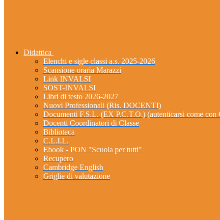
Didattica
Elenchi e sigle classi a.s. 2025-2026
Scansione oraria Marazzi
Link INVALSI
SOST-INVALSI
Libri di testo 2026-2027
Nuovi Professionali (Ris. DOCENTI)
Documenti F.S.L. (EX P.C.T.O.) (autenticarsi come 
Docenti Coordinatori di Classe
Biblioteca
C.L.I.L.
Ebook - PON "Scuola per tutti"
Recupero
Cambridge English
Griglie di valutazione