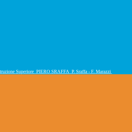
Istruzione Superiore
PIERO SRAFFA
P. Sraffa - F. Marazzi