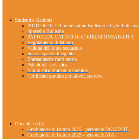
Studenti e Genitori
PROTOCOLLO prevenzione Bullismo e Cyberbullismo
Sportello Bullismo
PATTO EDUCATIVO DI CORRESPONSABILITÀ
Regolamento di Istituto
Validità dell’anno scolastico
Scuola spazio di legalità
Entrate/uscite fuori orario
Psicologia scolastica
Modulistica Studenti e Genitori
Certificato gratuito per attività sportive
Docenti e ATA
Graduatorie di Istituto 2025 - personale DOCENTE
Graduatorie di Istituto 2025 - personale ATA