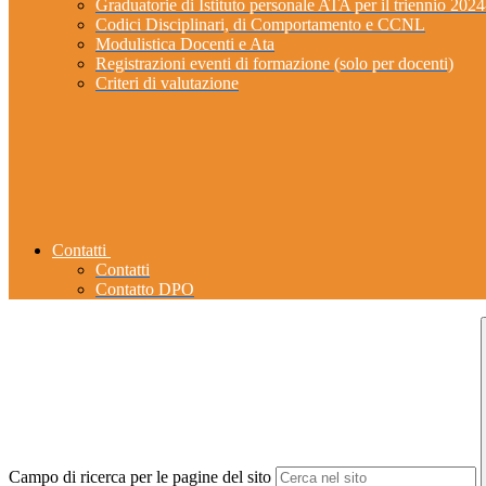
Graduatorie di Istituto personale ATA per il triennio 202
Codici Disciplinari, di Comportamento e CCNL
Modulistica Docenti e Ata
Registrazioni eventi di formazione (solo per docenti)
Criteri di valutazione
Contatti
Contatti
Contatto DPO
Campo di ricerca per le pagine del sito