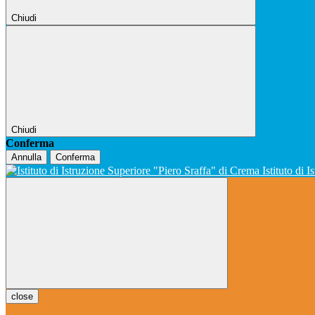
Chiudi
Chiudi
Conferma
Annulla
Conferma
Istituto di 
close