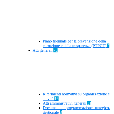
Piano triennale per la prevenzione della
corruzione e della trasparenza (PTPCT)
2
Atti generali
73
Riferimenti normativi su organizzazione e
attività
16
Atti amministrativi generali
31
Documenti di programmazione strategico-
gestionale
3