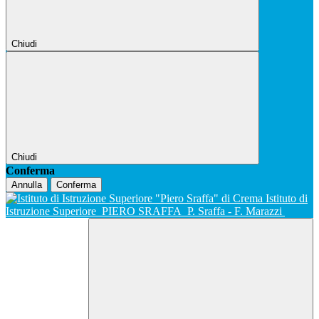
Chiudi
Chiudi
Conferma
Annulla
Conferma
Istituto di
Istruzione Superiore
PIERO SRAFFA
P. Sraffa - F. Marazzi