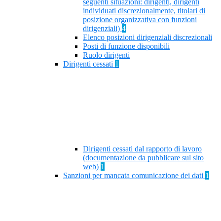
seguenti situazioni: dirigenti, dirigenti
individuati discrezionalmente, titolari di
posizione organizzativa con funzioni
dirigenziali)
4
Elenco posizioni dirigenziali discrezionali
Posti di funzione disponibili
Ruolo dirigenti
Dirigenti cessati
1
Dirigenti cessati dal rapporto di lavoro
(documentazione da pubblicare sul sito
web)
1
Sanzioni per mancata comunicazione dei dati
1