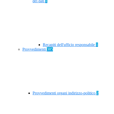
dei dati
1
Recapiti dell'ufficio responsabile
1
Provvedimenti
385
Provvedimenti organi indirizzo-politico
2