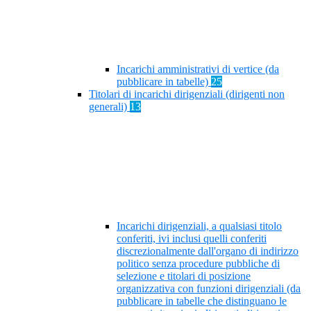
Incarichi amministrativi di vertice (da
pubblicare in tabelle)
25
Titolari di incarichi dirigenziali (dirigenti non
generali)
13
Incarichi dirigenziali, a qualsiasi titolo
conferiti, ivi inclusi quelli conferiti
discrezionalmente dall'organo di indirizzo
politico senza procedure pubbliche di
selezione e titolari di posizione
organizzativa con funzioni dirigenziali (da
pubblicare in tabelle che distinguano le