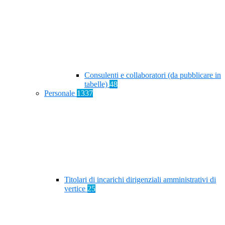
Consulenti e collaboratori (da pubblicare in
tabelle)
48
Personale
1337
Titolari di incarichi dirigenziali amministrativi di
vertice
25