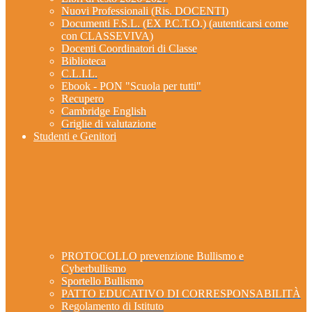
Nuovi Professionali (Ris. DOCENTI)
Documenti F.S.L. (EX P.C.T.O.) (autenticarsi come
con CLASSEVIVA)
Docenti Coordinatori di Classe
Biblioteca
C.L.I.L.
Ebook - PON "Scuola per tutti"
Recupero
Cambridge English
Griglie di valutazione
Studenti e Genitori
PROTOCOLLO prevenzione Bullismo e
Cyberbullismo
Sportello Bullismo
PATTO EDUCATIVO DI CORRESPONSABILITÀ
Regolamento di Istituto