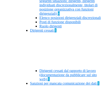
seguenti situazioni: dirigenti, dirigenti
individuati discrezionalmente, titolari di
posizione organizzativa con funzioni
dirigenziali)
4
Elenco posizioni dirigenziali discrezionali
Posti di funzione disponibili
Ruolo dirigenti
Dirigenti cessati
1
Dirigenti cessati dal rapporto di lavoro
(documentazione da pubblicare sul sito
web)
1
Sanzioni per mancata comunicazione dei dati
1