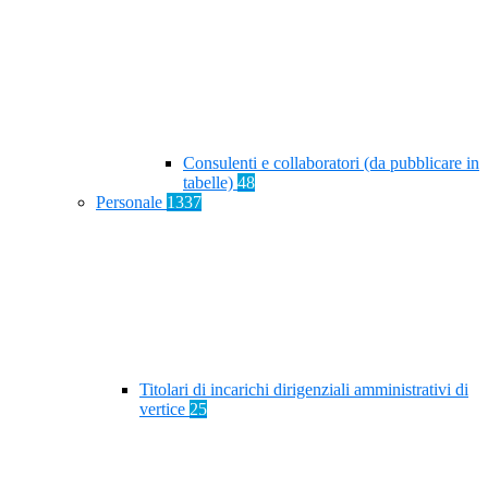
Consulenti e collaboratori (da pubblicare in
tabelle)
48
Personale
1337
Titolari di incarichi dirigenziali amministrativi di
vertice
25