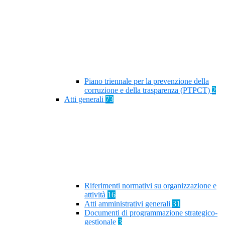
Piano triennale per la prevenzione della
corruzione e della trasparenza (PTPCT)
2
Atti generali
73
Riferimenti normativi su organizzazione e
attività
16
Atti amministrativi generali
31
Documenti di programmazione strategico-
gestionale
3