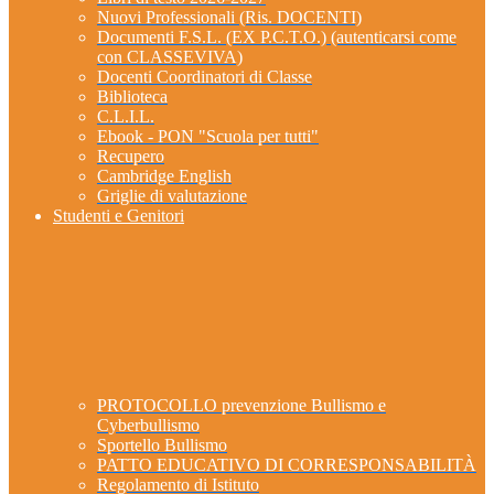
Nuovi Professionali (Ris. DOCENTI)
Documenti F.S.L. (EX P.C.T.O.) (autenticarsi come
con CLASSEVIVA)
Docenti Coordinatori di Classe
Biblioteca
C.L.I.L.
Ebook - PON "Scuola per tutti"
Recupero
Cambridge English
Griglie di valutazione
Studenti e Genitori
PROTOCOLLO prevenzione Bullismo e
Cyberbullismo
Sportello Bullismo
PATTO EDUCATIVO DI CORRESPONSABILITÀ
Regolamento di Istituto