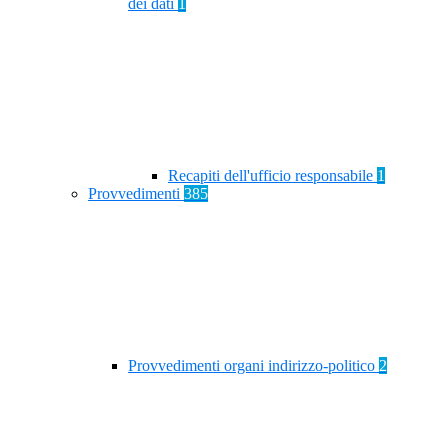
dei dati
1
Recapiti dell'ufficio responsabile
1
Provvedimenti
385
Provvedimenti organi indirizzo-politico
2