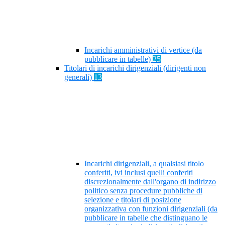
Incarichi amministrativi di vertice (da
pubblicare in tabelle)
25
Titolari di incarichi dirigenziali (dirigenti non
generali)
13
Incarichi dirigenziali, a qualsiasi titolo
conferiti, ivi inclusi quelli conferiti
discrezionalmente dall'organo di indirizzo
politico senza procedure pubbliche di
selezione e titolari di posizione
organizzativa con funzioni dirigenziali (da
pubblicare in tabelle che distinguano le