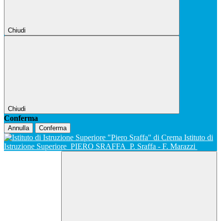
Chiudi
Chiudi
Conferma
Annulla
Conferma
Istituto di
Istruzione Superiore
PIERO SRAFFA
P. Sraffa - F. Marazzi