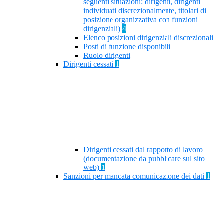
seguenti situazioni: dirigenti, dirigenti
individuati discrezionalmente, titolari di
posizione organizzativa con funzioni
dirigenziali)
4
Elenco posizioni dirigenziali discrezionali
Posti di funzione disponibili
Ruolo dirigenti
Dirigenti cessati
1
Dirigenti cessati dal rapporto di lavoro
(documentazione da pubblicare sul sito
web)
1
Sanzioni per mancata comunicazione dei dati
1