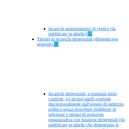
Incarichi amministrativi di vertice (da
pubblicare in tabelle)
25
Titolari di incarichi dirigenziali (dirigenti non
generali)
13
Incarichi dirigenziali, a qualsiasi titolo
conferiti, ivi inclusi quelli conferiti
discrezionalmente dall'organo di indirizzo
politico senza procedure pubbliche di
selezione e titolari di posizione
organizzativa con funzioni dirigenziali (da
pubblicare in tabelle che distinguano le