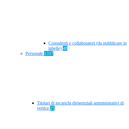
Consulenti e collaboratori (da pubblicare in
tabelle)
48
Personale
1337
Titolari di incarichi dirigenziali amministrativi di
vertice
25