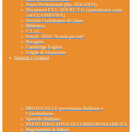
Nuovi Professionali (Ris. DOCENTI)
Documenti F.S.L. (EX P.C.T.O.) (autenticarsi come
con CLASSEVIVA)
Docenti Coordinatori di Classe
Biblioteca
C.L.I.L.
Ebook - PON "Scuola per tutti"
Recupero
Cambridge English
Griglie di valutazione
Studenti e Genitori
PROTOCOLLO prevenzione Bullismo e
Cyberbullismo
Sportello Bullismo
PATTO EDUCATIVO DI CORRESPONSABILITÀ
Regolamento di Istituto