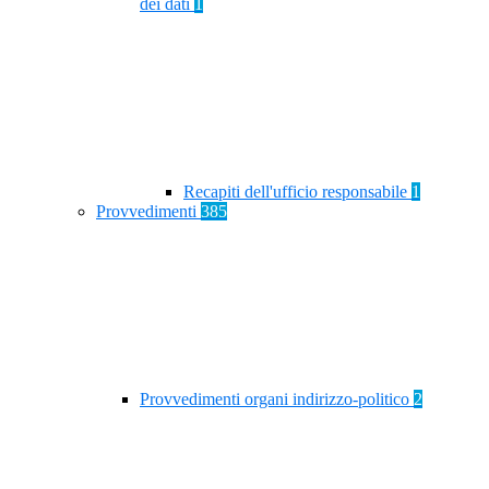
dei dati
1
Recapiti dell'ufficio responsabile
1
Provvedimenti
385
Provvedimenti organi indirizzo-politico
2