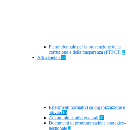
Piano triennale per la prevenzione della
corruzione e della trasparenza (PTPCT)
2
Atti generali
73
Riferimenti normativi su organizzazione e
attività
16
Atti amministrativi generali
31
Documenti di programmazione strategico-
gestionale
3