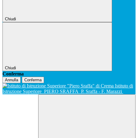
Chiudi
Chiudi
Conferma
Annulla
Conferma
Istituto di
Istruzione Superiore
PIERO SRAFFA
P. Sraffa - F. Marazzi