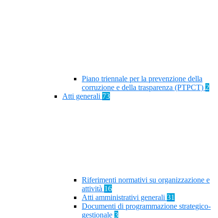
Piano triennale per la prevenzione della
corruzione e della trasparenza (PTPCT)
2
Atti generali
73
Riferimenti normativi su organizzazione e
attività
16
Atti amministrativi generali
31
Documenti di programmazione strategico-
gestionale
3