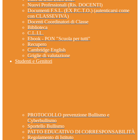
Nuovi Professionali (Ris. DOCENTI)
Documenti F.S.L. (EX P.C.T.O.) (autenticarsi come
con CLASSEVIVA)
Docenti Coordinatori di Classe
Biblioteca
C.L.I.L.
Ebook - PON "Scuola per tutti"
Recupero
Cambridge English
Griglie di valutazione
Studenti e Genitori
PROTOCOLLO prevenzione Bullismo e
Cyberbullismo
Sportello Bullismo
PATTO EDUCATIVO DI CORRESPONSABILITÀ
Regolamento di Istituto