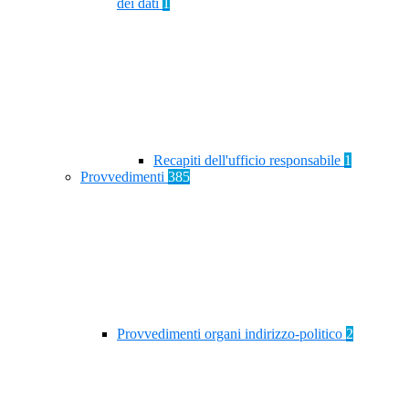
dei dati
1
Recapiti dell'ufficio responsabile
1
Provvedimenti
385
Provvedimenti organi indirizzo-politico
2