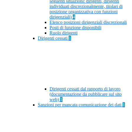
seguenti situazioni: dirigenti, dirigenti
individuati discrezionalmente, titolari di
posizione organizzativa con funzioni
dirigenziali)
4
Elenco posizioni dirigenziali discrezionali
Posti di funzione disponibili
Ruolo dirigenti
Dirigenti cessati
1
Dirigenti cessati dal rapporto di lavoro
(documentazione da pubblicare sul sito
web)
1
Sanzioni per mancata comunicazione dei dati
1