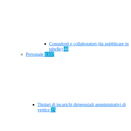
Consulenti e collaboratori (da pubblicare in
tabelle)
48
Personale
1337
Titolari di incarichi dirigenziali amministrativi di
vertice
25