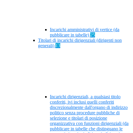
Incarichi amministrativi di vertice (da
pubblicare in tabelle)
25
Titolari di incarichi dirigenziali (dirigenti non
generali)
13
Incarichi dirigenziali, a qualsiasi titolo
conferiti, ivi inclusi quelli conferiti
discrezionalmente dall'organo di indirizzo
politico senza procedure pubbliche di
selezione e titolari di posizione
organizzativa con funzioni dirigenziali (da
pubblicare in tabelle che distinguano le