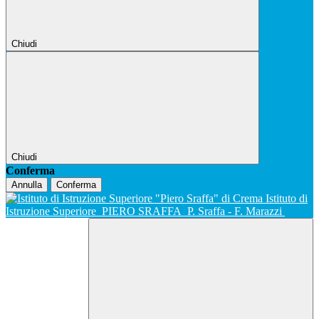
Chiudi
Chiudi
Conferma
Annulla
Conferma
Istituto di
Istruzione Superiore
PIERO SRAFFA
P. Sraffa - F. Marazzi